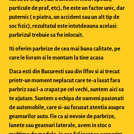
particule de praf, etc), fie este un factor unic, dar
puternic ( o piatra, un accident sau un alt tip de
soc fizic), rezultatul este intotdeauna acelasi:
parbrizul trebuie sa fie inlocuit.
Iti oferim parbrize de cea mai buna calitate, pe
care le livram si le montam la tine acasa
Daca esti din Bucuresti sau din Ilfov si ai trecut
printr-un moment neplacut care te-a lasat fara
parbriz sau l-a crapat pe cel vechi, suntem aici sa
te ajutam. Suntem o echipa de oameni pasionati
de automobile, care si-au focusat atentia asupra
geamurilor auto. Fie ca ai nevoie de parbrize,
lunete sau geamuri laterale, avem in stoc o