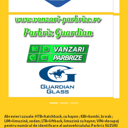
Abrevieri uzuale: HTB=hatchback, cu hayon ; KBI=kombi, break ;
LIM=limuzină, sedan; LTB=liftback, limuzină cu hayon; VIN=decupaj
pentru numărul de identificare al autovehiculului.Parbriz SUZUKI