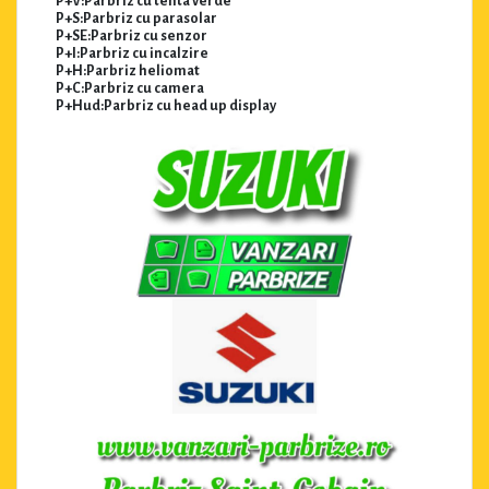
P+V:Parbriz cu tenta verde
P+S:Parbriz cu parasolar
P+SE:Parbriz cu senzor
P+I:Parbriz cu incalzire
P+H:Parbriz heliomat
P+C:Parbriz cu camera
P+Hud:Parbriz cu head up display