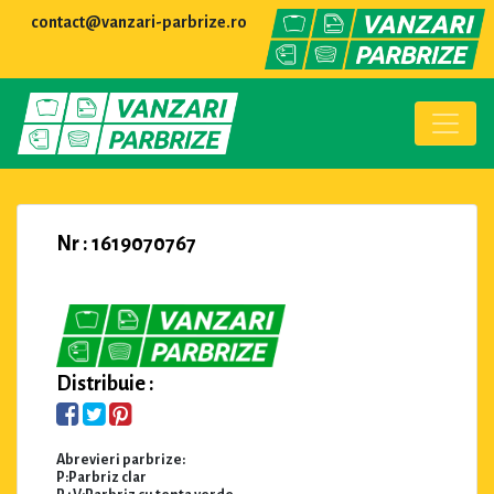
contact@vanzari-parbrize.ro
Nr : 1619070767
Distribuie :
Abrevieri parbrize:
P:Parbriz clar