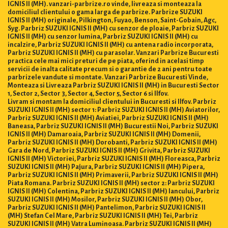
IGNIS II (MH). vanzari-parbrize.ro vinde, livreaza si monteaza la
domiciliul clientului o gama larga de parbrize. Parbrize SUZUKI
IGNIS II (MH) originale, Pilkington, Fuyao, Benson, Saint-Gobain, Agc,
Syg. Parbriz SUZUKI IGNIS II (MH) cu senzor de ploaie, Parbriz SUZUKI
IGNIS II (MH) cu senzor lumina, Parbriz SUZUKI IGNIS II (MH) cu
incalzire, Parbriz SUZUKI IGNIS II (MH) cu antena radio incorporata,
Parbriz SUZUKI IGNIS II (MH) cu parasolar. Vanzari Parbrize Bucuresti
practica cele mai mici preturi de pe piata, oferind in acelasi timp
servicii de inalta calitate precum si o garantie de 2 ani pentru toate
parbrizele vandute si montate. Vanzari Parbrize Bucuresti Vinde,
Monteaza si Livreaza Parbriz SUZUKI IGNIS II (MH) in Bucuresti Sector
1, Sector 2, Sector 3, Sector 4, Sector 5, Sector 6 si Ilfov.
Livram si montam la domiciliul clientului in Bucuresti si Ilfov. Parbriz
SUZUKI IGNIS II (MH) sector 1: Parbriz SUZUKI IGNIS II (MH) Aviatorilor,
Parbriz SUZUKI IGNIS II (MH) Aviatiei, Parbriz SUZUKI IGNIS II (MH)
Baneasa, Parbriz SUZUKI IGNIS II (MH) Bucurestii Noi, Parbriz SUZUKI
IGNIS II (MH) Damaroaia, Parbriz SUZUKI IGNIS II (MH) Domenii,
Parbriz SUZUKI IGNIS II (MH) Dorobanti, Parbriz SUZUKI IGNIS II (MH)
Gara de Nord, Parbriz SUZUKI IGNIS II (MH) Grivita, Parbriz SUZUKI
IGNIS II (MH) Victoriei, Parbriz SUZUKI IGNIS II (MH) Floreasca, Parbriz
SUZUKI IGNIS II (MH) Pajura, Parbriz SUZUKI IGNIS II (MH) Pipera,
Parbriz SUZUKI IGNIS II (MH) Primaverii, Parbriz SUZUKI IGNIS II (MH)
Piata Romana. Parbriz SUZUKI IGNIS II (MH) sector 2: Parbriz SUZUKI
IGNIS II (MH) Colentina, Parbriz SUZUKI IGNIS II (MH) Iancului, Parbriz
SUZUKI IGNIS II (MH) Mosilor, Parbriz SUZUKI IGNIS II (MH) Obor,
Parbriz SUZUKI IGNIS II (MH) Pantelimon, Parbriz SUZUKI IGNIS II
(MH) Stefan Cel Mare, Parbriz SUZUKI IGNIS II (MH) Tei, Parbriz
SUZUKI IGNIS II (MH) Vatra Luminoasa. Parbriz SUZUKI IGNIS II (MH)