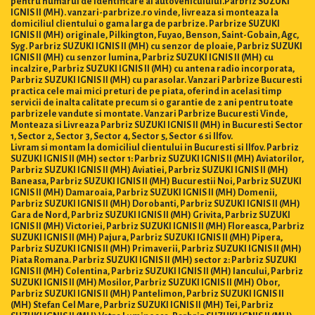
pentru numărul de identificare al autovehiculului.Parbriz SUZUKI
IGNIS II (MH). vanzari-parbrize.ro vinde, livreaza si monteaza la
domiciliul clientului o gama larga de parbrize. Parbrize SUZUKI
IGNIS II (MH) originale, Pilkington, Fuyao, Benson, Saint-Gobain, Agc,
Syg. Parbriz SUZUKI IGNIS II (MH) cu senzor de ploaie, Parbriz SUZUKI
IGNIS II (MH) cu senzor lumina, Parbriz SUZUKI IGNIS II (MH) cu
incalzire, Parbriz SUZUKI IGNIS II (MH) cu antena radio incorporata,
Parbriz SUZUKI IGNIS II (MH) cu parasolar. Vanzari Parbrize Bucuresti
practica cele mai mici preturi de pe piata, oferind in acelasi timp
servicii de inalta calitate precum si o garantie de 2 ani pentru toate
parbrizele vandute si montate. Vanzari Parbrize Bucuresti Vinde,
Monteaza si Livreaza Parbriz SUZUKI IGNIS II (MH) in Bucuresti Sector
1, Sector 2, Sector 3, Sector 4, Sector 5, Sector 6 si Ilfov.
Livram si montam la domiciliul clientului in Bucuresti si Ilfov. Parbriz
SUZUKI IGNIS II (MH) sector 1: Parbriz SUZUKI IGNIS II (MH) Aviatorilor,
Parbriz SUZUKI IGNIS II (MH) Aviatiei, Parbriz SUZUKI IGNIS II (MH)
Baneasa, Parbriz SUZUKI IGNIS II (MH) Bucurestii Noi, Parbriz SUZUKI
IGNIS II (MH) Damaroaia, Parbriz SUZUKI IGNIS II (MH) Domenii,
Parbriz SUZUKI IGNIS II (MH) Dorobanti, Parbriz SUZUKI IGNIS II (MH)
Gara de Nord, Parbriz SUZUKI IGNIS II (MH) Grivita, Parbriz SUZUKI
IGNIS II (MH) Victoriei, Parbriz SUZUKI IGNIS II (MH) Floreasca, Parbriz
SUZUKI IGNIS II (MH) Pajura, Parbriz SUZUKI IGNIS II (MH) Pipera,
Parbriz SUZUKI IGNIS II (MH) Primaverii, Parbriz SUZUKI IGNIS II (MH)
Piata Romana. Parbriz SUZUKI IGNIS II (MH) sector 2: Parbriz SUZUKI
IGNIS II (MH) Colentina, Parbriz SUZUKI IGNIS II (MH) Iancului, Parbriz
SUZUKI IGNIS II (MH) Mosilor, Parbriz SUZUKI IGNIS II (MH) Obor,
Parbriz SUZUKI IGNIS II (MH) Pantelimon, Parbriz SUZUKI IGNIS II
(MH) Stefan Cel Mare, Parbriz SUZUKI IGNIS II (MH) Tei, Parbriz