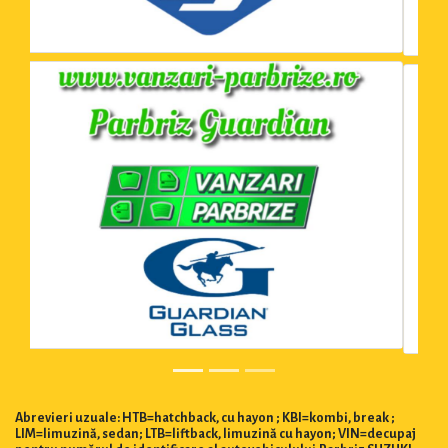
Abrevieri uzuale: HTB=hatchback, cu hayon ; KBI=kombi, break ;
LIM=limuzină, sedan; LTB=liftback, limuzină cu hayon; VIN=decupaj