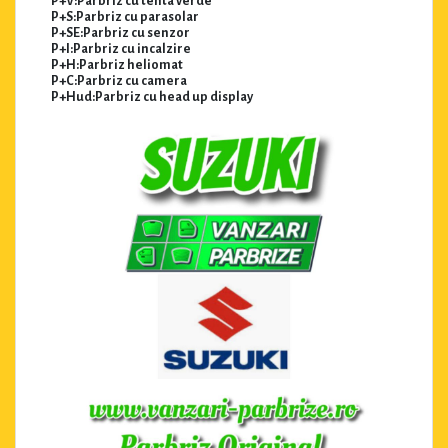
P+V:Parbriz cu tenta verde
P+S:Parbriz cu parasolar
P+SE:Parbriz cu senzor
P+I:Parbriz cu incalzire
P+H:Parbriz heliomat
P+C:Parbriz cu camera
P+Hud:Parbriz cu head up display