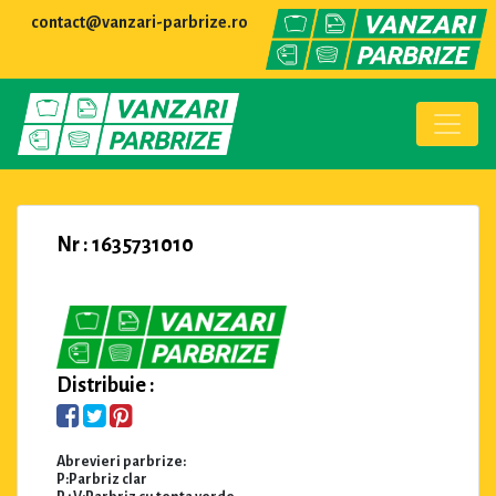
contact@vanzari-parbrize.ro
Nr : 1635731010
Distribuie :
Abrevieri parbrize:
P:Parbriz clar