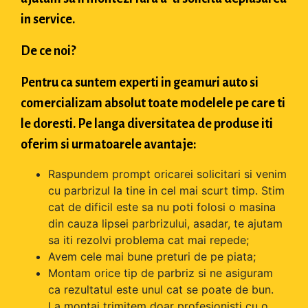
in service.
De ce noi?
Pentru ca suntem experti in geamuri auto si
comercializam absolut toate modelele pe care ti
le doresti. Pe langa diversitatea de produse iti
oferim si urmatoarele avantaje:
Raspundem prompt oricarei solicitari si venim
cu parbrizul la tine in cel mai scurt timp. Stim
cat de dificil este sa nu poti folosi o masina
din cauza lipsei parbrizului, asadar, te ajutam
sa iti rezolvi problema cat mai repede;
Avem cele mai bune preturi de pe piata;
Montam orice tip de parbriz si ne asiguram
ca rezultatul este unul cat se poate de bun.
La montaj trimitem doar profesionisti cu o