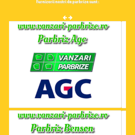
Furnizorii nostri de parbrize sunt :