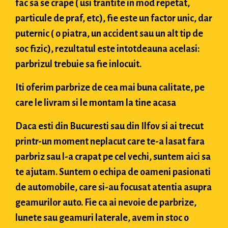
fac sa se crape ( usi trantite in mod repetat,
particule de praf, etc), fie este un factor unic, dar
puternic ( o piatra, un accident sau un alt tip de
soc fizic), rezultatul este intotdeauna acelasi:
parbrizul trebuie sa fie inlocuit.
Iti oferim parbrize de cea mai buna calitate, pe
care le livram si le montam la tine acasa
Daca esti din Bucuresti sau din Ilfov si ai trecut
printr-un moment neplacut care te-a lasat fara
parbriz sau l-a crapat pe cel vechi, suntem aici sa
te ajutam. Suntem o echipa de oameni pasionati
de automobile, care si-au focusat atentia asupra
geamurilor auto. Fie ca ai nevoie de parbrize,
lunete sau geamuri laterale, avem in stoc o