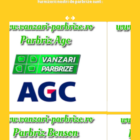
Furnizorii nostri de parbrize sunt :