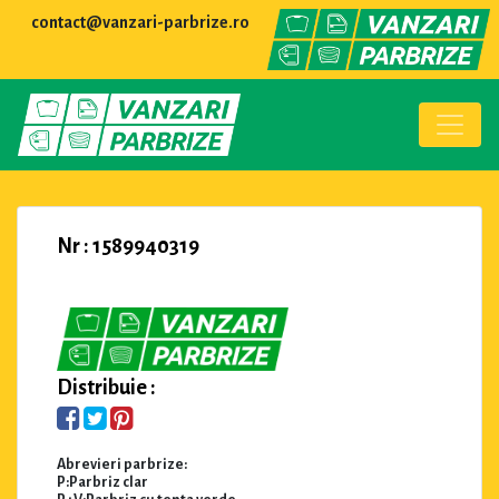
contact@vanzari-parbrize.ro
Nr : 1589940319
Distribuie :
Abrevieri parbrize:
P:Parbriz clar