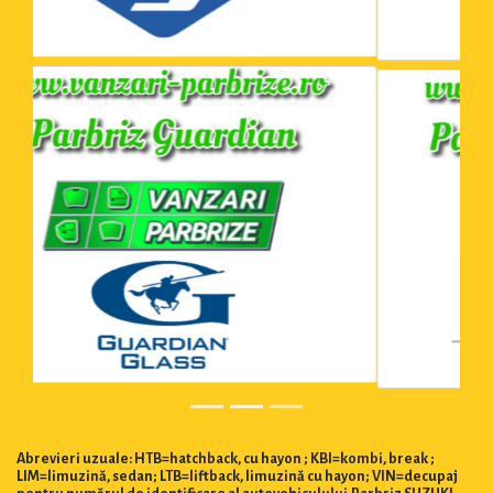
Abrevieri uzuale: HTB=hatchback, cu hayon ; KBI=kombi, break ;
LIM=limuzină, sedan; LTB=liftback, limuzină cu hayon; VIN=decupaj