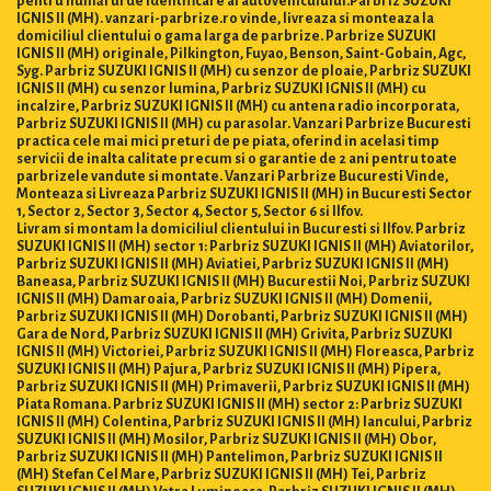
pentru numărul de identificare al autovehiculului.Parbriz SUZUKI
IGNIS II (MH). vanzari-parbrize.ro vinde, livreaza si monteaza la
domiciliul clientului o gama larga de parbrize. Parbrize SUZUKI
IGNIS II (MH) originale, Pilkington, Fuyao, Benson, Saint-Gobain, Agc,
Syg. Parbriz SUZUKI IGNIS II (MH) cu senzor de ploaie, Parbriz SUZUKI
IGNIS II (MH) cu senzor lumina, Parbriz SUZUKI IGNIS II (MH) cu
incalzire, Parbriz SUZUKI IGNIS II (MH) cu antena radio incorporata,
Parbriz SUZUKI IGNIS II (MH) cu parasolar. Vanzari Parbrize Bucuresti
practica cele mai mici preturi de pe piata, oferind in acelasi timp
servicii de inalta calitate precum si o garantie de 2 ani pentru toate
parbrizele vandute si montate. Vanzari Parbrize Bucuresti Vinde,
Monteaza si Livreaza Parbriz SUZUKI IGNIS II (MH) in Bucuresti Sector
1, Sector 2, Sector 3, Sector 4, Sector 5, Sector 6 si Ilfov.
Livram si montam la domiciliul clientului in Bucuresti si Ilfov. Parbriz
SUZUKI IGNIS II (MH) sector 1: Parbriz SUZUKI IGNIS II (MH) Aviatorilor,
Parbriz SUZUKI IGNIS II (MH) Aviatiei, Parbriz SUZUKI IGNIS II (MH)
Baneasa, Parbriz SUZUKI IGNIS II (MH) Bucurestii Noi, Parbriz SUZUKI
IGNIS II (MH) Damaroaia, Parbriz SUZUKI IGNIS II (MH) Domenii,
Parbriz SUZUKI IGNIS II (MH) Dorobanti, Parbriz SUZUKI IGNIS II (MH)
Gara de Nord, Parbriz SUZUKI IGNIS II (MH) Grivita, Parbriz SUZUKI
IGNIS II (MH) Victoriei, Parbriz SUZUKI IGNIS II (MH) Floreasca, Parbriz
SUZUKI IGNIS II (MH) Pajura, Parbriz SUZUKI IGNIS II (MH) Pipera,
Parbriz SUZUKI IGNIS II (MH) Primaverii, Parbriz SUZUKI IGNIS II (MH)
Piata Romana. Parbriz SUZUKI IGNIS II (MH) sector 2: Parbriz SUZUKI
IGNIS II (MH) Colentina, Parbriz SUZUKI IGNIS II (MH) Iancului, Parbriz
SUZUKI IGNIS II (MH) Mosilor, Parbriz SUZUKI IGNIS II (MH) Obor,
Parbriz SUZUKI IGNIS II (MH) Pantelimon, Parbriz SUZUKI IGNIS II
(MH) Stefan Cel Mare, Parbriz SUZUKI IGNIS II (MH) Tei, Parbriz