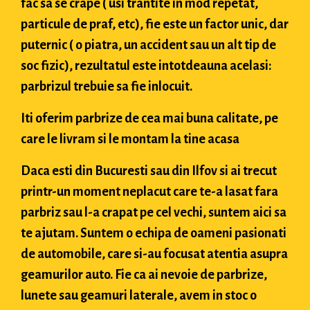
fac sa se crape ( usi trantite in mod repetat,
particule de praf, etc), fie este un factor unic, dar
puternic ( o piatra, un accident sau un alt tip de
soc fizic), rezultatul este intotdeauna acelasi:
parbrizul trebuie sa fie inlocuit.
Iti oferim parbrize de cea mai buna calitate, pe
care le livram si le montam la tine acasa
Daca esti din Bucuresti sau din Ilfov si ai trecut
printr-un moment neplacut care te-a lasat fara
parbriz sau l-a crapat pe cel vechi, suntem aici sa
te ajutam. Suntem o echipa de oameni pasionati
de automobile, care si-au focusat atentia asupra
geamurilor auto. Fie ca ai nevoie de parbrize,
lunete sau geamuri laterale, avem in stoc o