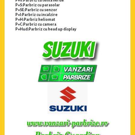
P+V:Parbriz cu tenta verde
P+S:Parbriz cu parasolar
P+SE:Parbriz cu senzor
P+I:Parbriz cu incalzire
P+H:Parbriz heliomat
P+C:Parbriz cu camera
P+Hud:Parbriz cu head up display