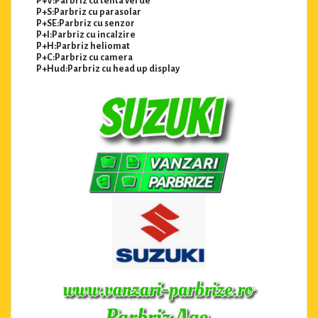
P+V:Parbriz cu tenta verde
P+S:Parbriz cu parasolar
P+SE:Parbriz cu senzor
P+I:Parbriz cu incalzire
P+H:Parbriz heliomat
P+C:Parbriz cu camera
P+Hud:Parbriz cu head up display