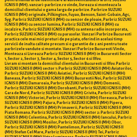
pentru numărul de identificare al autovehiculului.Parbriz SUZUKI
IGNIS II (MH). vanzari-parbrize.ro vinde, livreaza si monteaza la
domiciliul clientului o gama larga de parbrize. Parbrize SUZUKI
IGNIS II (MH) originale, Pilkington, Fuyao, Benson, Saint-Gobain, Agc,
Syg. Parbriz SUZUKI IGNIS II (MH) cu senzor de ploaie, Parbriz SUZUKI
IGNIS II (MH) cu senzor lumina, Parbriz SUZUKI IGNIS II (MH) cu
incalzire, Parbriz SUZUKI IGNIS II (MH) cu antena radio incorporata,
Parbriz SUZUKI IGNIS II (MH) cu parasolar. Vanzari Parbrize Bucuresti
practica cele mai mici preturi de pe piata, oferind in acelasi timp
servicii de inalta calitate precum si o garantie de 2 ani pentru toate
parbrizele vandute si montate. Vanzari Parbrize Bucuresti Vinde,
Monteaza si Livreaza Parbriz SUZUKI IGNIS II (MH) in Bucuresti Sector
1, Sector 2, Sector 3, Sector 4, Sector 5, Sector 6 si Ilfov.
Livram si montam la domiciliul clientului in Bucuresti si Ilfov. Parbriz
SUZUKI IGNIS II (MH) sector 1: Parbriz SUZUKI IGNIS II (MH) Aviatorilor,
Parbriz SUZUKI IGNIS II (MH) Aviatiei, Parbriz SUZUKI IGNIS II (MH)
Baneasa, Parbriz SUZUKI IGNIS II (MH) Bucurestii Noi, Parbriz SUZUKI
IGNIS II (MH) Damaroaia, Parbriz SUZUKI IGNIS II (MH) Domenii,
Parbriz SUZUKI IGNIS II (MH) Dorobanti, Parbriz SUZUKI IGNIS II (MH)
Gara de Nord, Parbriz SUZUKI IGNIS II (MH) Grivita, Parbriz SUZUKI
IGNIS II (MH) Victoriei, Parbriz SUZUKI IGNIS II (MH) Floreasca, Parbriz
SUZUKI IGNIS II (MH) Pajura, Parbriz SUZUKI IGNIS II (MH) Pipera,
Parbriz SUZUKI IGNIS II (MH) Primaverii, Parbriz SUZUKI IGNIS II (MH)
Piata Romana. Parbriz SUZUKI IGNIS II (MH) sector 2: Parbriz SUZUKI
IGNIS II (MH) Colentina, Parbriz SUZUKI IGNIS II (MH) Iancului, Parbriz
SUZUKI IGNIS II (MH) Mosilor, Parbriz SUZUKI IGNIS II (MH) Obor,
Parbriz SUZUKI IGNIS II (MH) Pantelimon, Parbriz SUZUKI IGNIS II
(MH) Stefan Cel Mare, Parbriz SUZUKI IGNIS II (MH) Tei, Parbriz