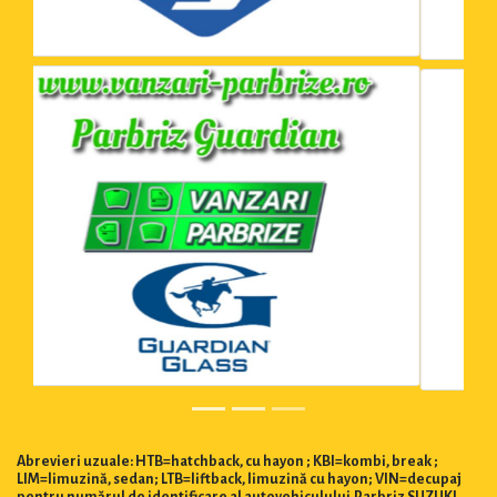
Abrevieri uzuale: HTB=hatchback, cu hayon ; KBI=kombi, break ;
LIM=limuzină, sedan; LTB=liftback, limuzină cu hayon; VIN=decupaj