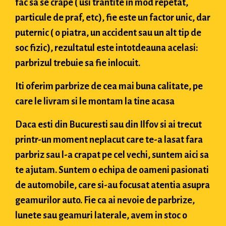
fac sa se crape ( usi trantite in mod repetat,
particule de praf, etc), fie este un factor unic, dar
puternic ( o piatra, un accident sau un alt tip de
soc fizic), rezultatul este intotdeauna acelasi:
parbrizul trebuie sa fie inlocuit.
Iti oferim parbrize de cea mai buna calitate, pe
care le livram si le montam la tine acasa
Daca esti din Bucuresti sau din Ilfov si ai trecut
printr-un moment neplacut care te-a lasat fara
parbriz sau l-a crapat pe cel vechi, suntem aici sa
te ajutam. Suntem o echipa de oameni pasionati
de automobile, care si-au focusat atentia asupra
geamurilor auto. Fie ca ai nevoie de parbrize,
lunete sau geamuri laterale, avem in stoc o