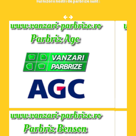
Furnizorii nostri de parbrize sunt :