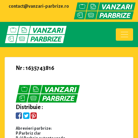
contact@vanzari-parbrize.ro
Nr : 1635743816
Distribuie :
Abrevieri parbrize:
P:Parbriz clar