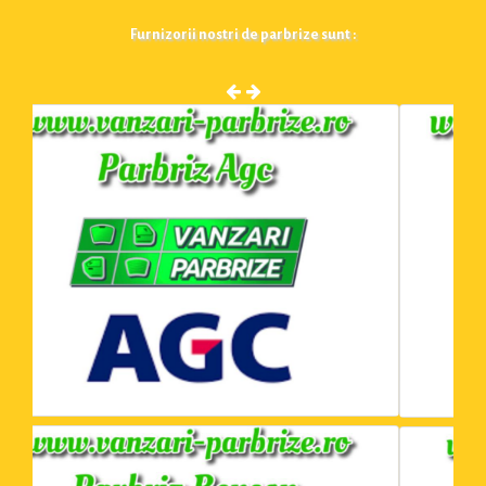
Furnizorii nostri de parbrize sunt :