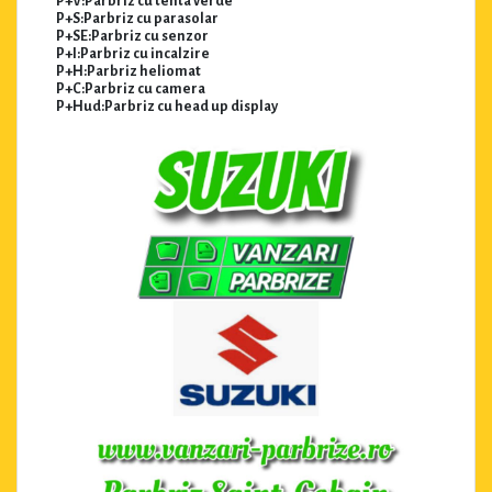
P+V:Parbriz cu tenta verde
P+S:Parbriz cu parasolar
P+SE:Parbriz cu senzor
P+I:Parbriz cu incalzire
P+H:Parbriz heliomat
P+C:Parbriz cu camera
P+Hud:Parbriz cu head up display