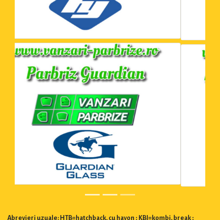
Abrevieri uzuale: HTB=hatchback, cu hayon ; KBI=kombi, break ;