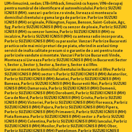
LIM=limuzină, sedan; LTB=liftback, limuzină cu hayon; VIN=decupaj
pentru numărul de identificare al autovehiculului.Parbriz SUZUKI
IGNIS II (MH). vanzari-parbrize.ro vinde, livreaza si monteaza la
domiciliul clientului o gama larga de parbrize. Parbrize SUZUKI
IGNIS II (MH) originale, Pilkington, Fuyao, Benson, Saint-Gobain, Agc,
Syg. Parbriz SUZUKI IGNIS II (MH) cu senzor de ploaie, Parbriz SUZUKI
IGNIS II (MH) cu senzor lumina, Parbriz SUZUKI IGNIS II (MH) cu
incalzire, Parbriz SUZUKI IGNIS II (MH) cu antena radio incorporata,
Parbriz SUZUKI IGNIS II (MH) cu parasolar. Vanzari Parbrize Bucuresti
practica cele mai mici preturi de pe piata, oferind in acelasi timp
servicii de inalta calitate precum si o garantie de 2 ani pentru toate
parbrizele vandute si montate. Vanzari Parbrize Bucuresti Vinde,
Monteaza si Livreaza Parbriz SUZUKI IGNIS II (MH) in Bucuresti Sector
1, Sector 2, Sector 3, Sector 4, Sector 5, Sector 6 si Ilfov.
Livram si montam la domiciliul clientului in Bucuresti si Ilfov. Parbriz
SUZUKI IGNIS II (MH) sector 1: Parbriz SUZUKI IGNIS II (MH) Aviatorilor,
Parbriz SUZUKI IGNIS II (MH) Aviatiei, Parbriz SUZUKI IGNIS II (MH)
Baneasa, Parbriz SUZUKI IGNIS II (MH) Bucurestii Noi, Parbriz SUZUKI
IGNIS II (MH) Damaroaia, Parbriz SUZUKI IGNIS II (MH) Domenii,
Parbriz SUZUKI IGNIS II (MH) Dorobanti, Parbriz SUZUKI IGNIS II (MH)
Gara de Nord, Parbriz SUZUKI IGNIS II (MH) Grivita, Parbriz SUZUKI
IGNIS II (MH) Victoriei, Parbriz SUZUKI IGNIS II (MH) Floreasca, Parbriz
SUZUKI IGNIS II (MH) Pajura, Parbriz SUZUKI IGNIS II (MH) Pipera,
Parbriz SUZUKI IGNIS II (MH) Primaverii, Parbriz SUZUKI IGNIS II (MH)
Piata Romana. Parbriz SUZUKI IGNIS II (MH) sector 2: Parbriz SUZUKI
IGNIS II (MH) Colentina, Parbriz SUZUKI IGNIS II (MH) Iancului, Parbriz
SUZUKI IGNIS II (MH) Mosilor, Parbriz SUZUKI IGNIS II (MH) Obor,
Parbriz SUZUKI IGNIS II (MH) Pantelimon, Parbriz SUZUKI IGNIS II