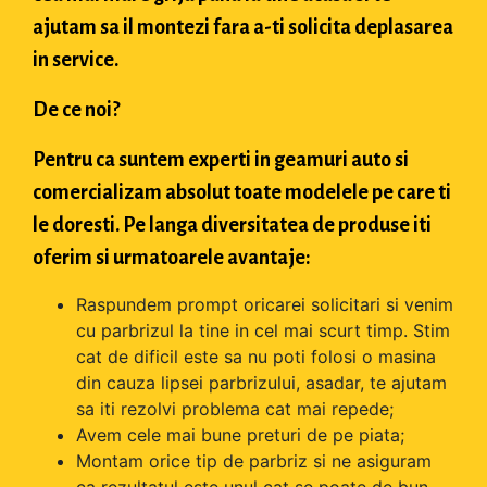
ajutam sa il montezi fara a-ti solicita deplasarea
in service.
De ce noi?
Pentru ca suntem experti in geamuri auto si
comercializam absolut toate modelele pe care ti
le doresti. Pe langa diversitatea de produse iti
oferim si urmatoarele avantaje:
Raspundem prompt oricarei solicitari si venim
cu parbrizul la tine in cel mai scurt timp. Stim
cat de dificil este sa nu poti folosi o masina
din cauza lipsei parbrizului, asadar, te ajutam
sa iti rezolvi problema cat mai repede;
Avem cele mai bune preturi de pe piata;
Montam orice tip de parbriz si ne asiguram
ca rezultatul este unul cat se poate de bun.