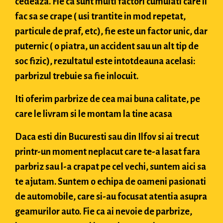
cedeaza. Fie ca sunt multi factori cumulati care il
fac sa se crape ( usi trantite in mod repetat,
particule de praf, etc), fie este un factor unic, dar
puternic ( o piatra, un accident sau un alt tip de
soc fizic), rezultatul este intotdeauna acelasi:
parbrizul trebuie sa fie inlocuit.
Iti oferim parbrize de cea mai buna calitate, pe
care le livram si le montam la tine acasa
Daca esti din Bucuresti sau din Ilfov si ai trecut
printr-un moment neplacut care te-a lasat fara
parbriz sau l-a crapat pe cel vechi, suntem aici sa
te ajutam. Suntem o echipa de oameni pasionati
de automobile, care si-au focusat atentia asupra
geamurilor auto. Fie ca ai nevoie de parbrize,