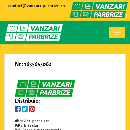
contact@vanzari-parbrize.ro
Nr : 1635655062
Distribuie :
Abrevieri parbrize:
P:Parbriz clar