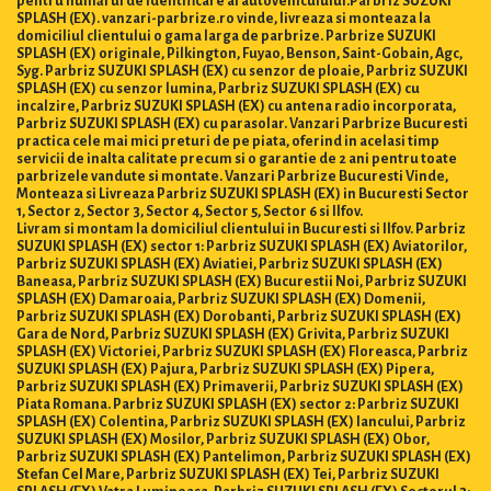
pentru numărul de identificare al autovehiculului.Parbriz SUZUKI
SPLASH (EX). vanzari-parbrize.ro vinde, livreaza si monteaza la
domiciliul clientului o gama larga de parbrize. Parbrize SUZUKI
SPLASH (EX) originale, Pilkington, Fuyao, Benson, Saint-Gobain, Agc,
Syg. Parbriz SUZUKI SPLASH (EX) cu senzor de ploaie, Parbriz SUZUKI
SPLASH (EX) cu senzor lumina, Parbriz SUZUKI SPLASH (EX) cu
incalzire, Parbriz SUZUKI SPLASH (EX) cu antena radio incorporata,
Parbriz SUZUKI SPLASH (EX) cu parasolar. Vanzari Parbrize Bucuresti
practica cele mai mici preturi de pe piata, oferind in acelasi timp
servicii de inalta calitate precum si o garantie de 2 ani pentru toate
parbrizele vandute si montate. Vanzari Parbrize Bucuresti Vinde,
Monteaza si Livreaza Parbriz SUZUKI SPLASH (EX) in Bucuresti Sector
1, Sector 2, Sector 3, Sector 4, Sector 5, Sector 6 si Ilfov.
Livram si montam la domiciliul clientului in Bucuresti si Ilfov. Parbriz
SUZUKI SPLASH (EX) sector 1: Parbriz SUZUKI SPLASH (EX) Aviatorilor,
Parbriz SUZUKI SPLASH (EX) Aviatiei, Parbriz SUZUKI SPLASH (EX)
Baneasa, Parbriz SUZUKI SPLASH (EX) Bucurestii Noi, Parbriz SUZUKI
SPLASH (EX) Damaroaia, Parbriz SUZUKI SPLASH (EX) Domenii,
Parbriz SUZUKI SPLASH (EX) Dorobanti, Parbriz SUZUKI SPLASH (EX)
Gara de Nord, Parbriz SUZUKI SPLASH (EX) Grivita, Parbriz SUZUKI
SPLASH (EX) Victoriei, Parbriz SUZUKI SPLASH (EX) Floreasca, Parbriz
SUZUKI SPLASH (EX) Pajura, Parbriz SUZUKI SPLASH (EX) Pipera,
Parbriz SUZUKI SPLASH (EX) Primaverii, Parbriz SUZUKI SPLASH (EX)
Piata Romana. Parbriz SUZUKI SPLASH (EX) sector 2: Parbriz SUZUKI
SPLASH (EX) Colentina, Parbriz SUZUKI SPLASH (EX) Iancului, Parbriz
SUZUKI SPLASH (EX) Mosilor, Parbriz SUZUKI SPLASH (EX) Obor,
Parbriz SUZUKI SPLASH (EX) Pantelimon, Parbriz SUZUKI SPLASH (EX)
Stefan Cel Mare, Parbriz SUZUKI SPLASH (EX) Tei, Parbriz SUZUKI