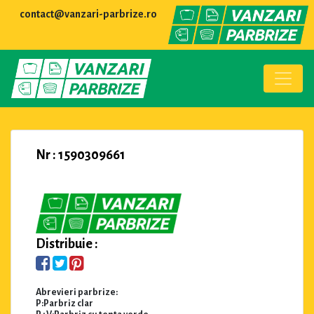
contact@vanzari-parbrize.ro
Nr : 1590309661
Distribuie :
Abrevieri parbrize:
P:Parbriz clar