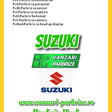
P+V:Parbriz cu tenta verde
P+S:Parbriz cu parasolar
P+SE:Parbriz cu senzor
P+I:Parbriz cu incalzire
P+H:Parbriz heliomat
P+C:Parbriz cu camera
P+Hud:Parbriz cu head up display