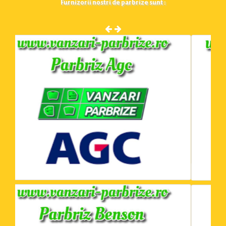
Furnizorii nostri de parbrize sunt :