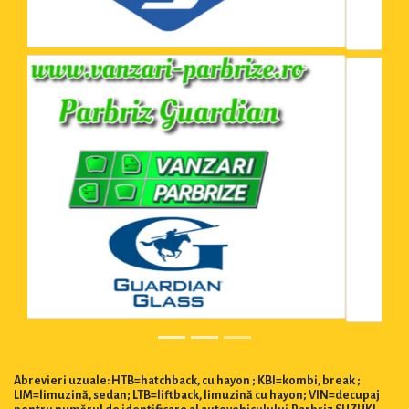
Abrevieri uzuale: HTB=hatchback, cu hayon ; KBI=kombi, break ;
LIM=limuzină, sedan; LTB=liftback, limuzină cu hayon; VIN=decupaj