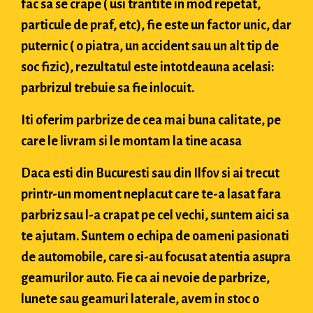
fac sa se crape ( usi trantite in mod repetat,
particule de praf, etc), fie este un factor unic, dar
puternic ( o piatra, un accident sau un alt tip de
soc fizic), rezultatul este intotdeauna acelasi:
parbrizul trebuie sa fie inlocuit.
Iti oferim parbrize de cea mai buna calitate, pe
care le livram si le montam la tine acasa
Daca esti din Bucuresti sau din Ilfov si ai trecut
printr-un moment neplacut care te-a lasat fara
parbriz sau l-a crapat pe cel vechi, suntem aici sa
te ajutam. Suntem o echipa de oameni pasionati
de automobile, care si-au focusat atentia asupra
geamurilor auto. Fie ca ai nevoie de parbrize,
lunete sau geamuri laterale, avem in stoc o