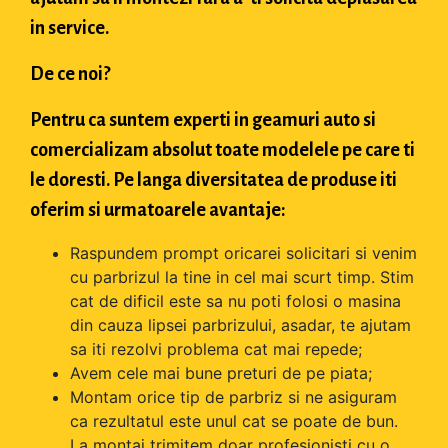
in service.
De ce noi?
Pentru ca suntem experti in geamuri auto si
comercializam absolut toate modelele pe care ti
le doresti. Pe langa diversitatea de produse iti
oferim si urmatoarele avantaje:
Raspundem prompt oricarei solicitari si venim
cu parbrizul la tine in cel mai scurt timp. Stim
cat de dificil este sa nu poti folosi o masina
din cauza lipsei parbrizului, asadar, te ajutam
sa iti rezolvi problema cat mai repede;
Avem cele mai bune preturi de pe piata;
Montam orice tip de parbriz si ne asiguram
ca rezultatul este unul cat se poate de bun.
La montaj trimitem doar profesionisti cu o