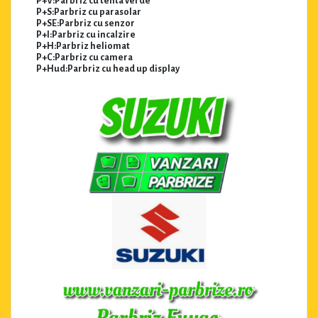
P+V:Parbriz cu tenta verde
P+S:Parbriz cu parasolar
P+SE:Parbriz cu senzor
P+I:Parbriz cu incalzire
P+H:Parbriz heliomat
P+C:Parbriz cu camera
P+Hud:Parbriz cu head up display