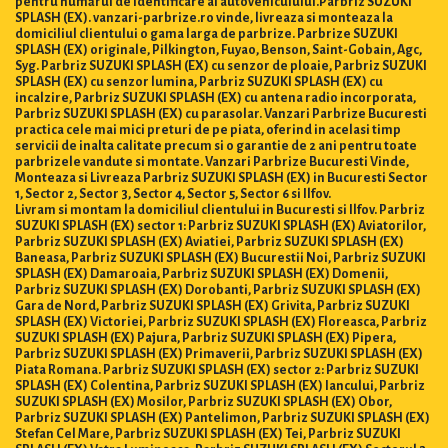
pentru numărul de identificare al autovehiculului.Parbriz SUZUKI
SPLASH (EX). vanzari-parbrize.ro vinde, livreaza si monteaza la
domiciliul clientului o gama larga de parbrize. Parbrize SUZUKI
SPLASH (EX) originale, Pilkington, Fuyao, Benson, Saint-Gobain, Agc,
Syg. Parbriz SUZUKI SPLASH (EX) cu senzor de ploaie, Parbriz SUZUKI
SPLASH (EX) cu senzor lumina, Parbriz SUZUKI SPLASH (EX) cu
incalzire, Parbriz SUZUKI SPLASH (EX) cu antena radio incorporata,
Parbriz SUZUKI SPLASH (EX) cu parasolar. Vanzari Parbrize Bucuresti
practica cele mai mici preturi de pe piata, oferind in acelasi timp
servicii de inalta calitate precum si o garantie de 2 ani pentru toate
parbrizele vandute si montate. Vanzari Parbrize Bucuresti Vinde,
Monteaza si Livreaza Parbriz SUZUKI SPLASH (EX) in Bucuresti Sector
1, Sector 2, Sector 3, Sector 4, Sector 5, Sector 6 si Ilfov.
Livram si montam la domiciliul clientului in Bucuresti si Ilfov. Parbriz
SUZUKI SPLASH (EX) sector 1: Parbriz SUZUKI SPLASH (EX) Aviatorilor,
Parbriz SUZUKI SPLASH (EX) Aviatiei, Parbriz SUZUKI SPLASH (EX)
Baneasa, Parbriz SUZUKI SPLASH (EX) Bucurestii Noi, Parbriz SUZUKI
SPLASH (EX) Damaroaia, Parbriz SUZUKI SPLASH (EX) Domenii,
Parbriz SUZUKI SPLASH (EX) Dorobanti, Parbriz SUZUKI SPLASH (EX)
Gara de Nord, Parbriz SUZUKI SPLASH (EX) Grivita, Parbriz SUZUKI
SPLASH (EX) Victoriei, Parbriz SUZUKI SPLASH (EX) Floreasca, Parbriz
SUZUKI SPLASH (EX) Pajura, Parbriz SUZUKI SPLASH (EX) Pipera,
Parbriz SUZUKI SPLASH (EX) Primaverii, Parbriz SUZUKI SPLASH (EX)
Piata Romana. Parbriz SUZUKI SPLASH (EX) sector 2: Parbriz SUZUKI
SPLASH (EX) Colentina, Parbriz SUZUKI SPLASH (EX) Iancului, Parbriz
SUZUKI SPLASH (EX) Mosilor, Parbriz SUZUKI SPLASH (EX) Obor,
Parbriz SUZUKI SPLASH (EX) Pantelimon, Parbriz SUZUKI SPLASH (EX)
Stefan Cel Mare, Parbriz SUZUKI SPLASH (EX) Tei, Parbriz SUZUKI