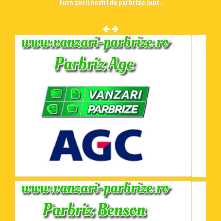
Furnizorii nostri de parbrize sunt :