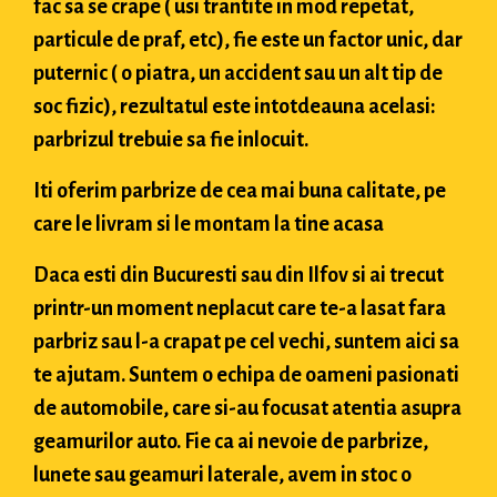
fac sa se crape ( usi trantite in mod repetat,
particule de praf, etc), fie este un factor unic, dar
puternic ( o piatra, un accident sau un alt tip de
soc fizic), rezultatul este intotdeauna acelasi:
parbrizul trebuie sa fie inlocuit.
Iti oferim parbrize de cea mai buna calitate, pe
care le livram si le montam la tine acasa
Daca esti din Bucuresti sau din Ilfov si ai trecut
printr-un moment neplacut care te-a lasat fara
parbriz sau l-a crapat pe cel vechi, suntem aici sa
te ajutam. Suntem o echipa de oameni pasionati
de automobile, care si-au focusat atentia asupra
geamurilor auto. Fie ca ai nevoie de parbrize,
lunete sau geamuri laterale, avem in stoc o