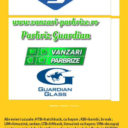
Abrevieri uzuale: HTB=hatchback, cu hayon ; KBI=kombi, break ;
LIM=limuzină, sedan; LTB=liftback, limuzină cu hayon; VIN=decupaj