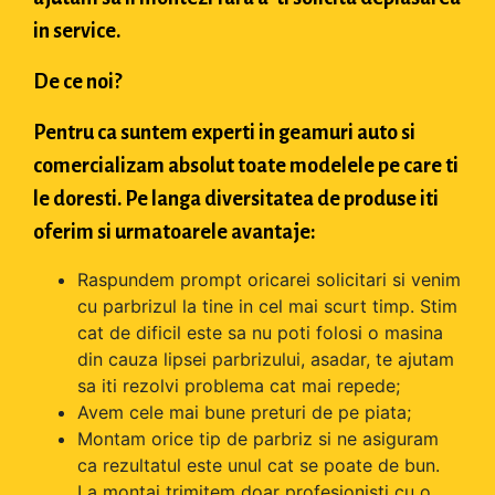
in service.
De ce noi?
Pentru ca suntem experti in geamuri auto si
comercializam absolut toate modelele pe care ti
le doresti. Pe langa diversitatea de produse iti
oferim si urmatoarele avantaje:
Raspundem prompt oricarei solicitari si venim
cu parbrizul la tine in cel mai scurt timp. Stim
cat de dificil este sa nu poti folosi o masina
din cauza lipsei parbrizului, asadar, te ajutam
sa iti rezolvi problema cat mai repede;
Avem cele mai bune preturi de pe piata;
Montam orice tip de parbriz si ne asiguram
ca rezultatul este unul cat se poate de bun.
La montaj trimitem doar profesionisti cu o