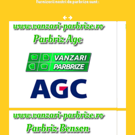
Furnizorii nostri de parbrize sunt :