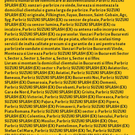
pentru numărul de identificare al autovehiculului.Parbriz SUZUKI
SPLASH (EX). vanzari-parbrize.ro vinde, livreaza si monteaza la
domiciliul clientului o gama larga de parbrize. Parbrize SUZUKI
SPLASH (EX) originale, Pilkington, Fuyao, Benson, Saint-Gobain, Agc,
Syg. Parbriz SUZUKI SPLASH (EX) cu senzor de ploaie, Parbriz SUZUKI
SPLASH (EX) cu senzor lumina, Parbriz SUZUKI SPLASH (EX) cu
incalzire, Parbriz SUZUKI SPLASH (EX) cu antena radio incorporata,
Parbriz SUZUKI SPLASH (EX) cu parasolar. Vanzari Parbrize Bucuresti
practica cele mai mici preturi de pe piata, oferind in acelasi timp
servicii de inalta calitate precum si o garantie de 2 ani pentru toate
parbrizele vandute si montate. Vanzari Parbrize Bucuresti Vinde,
Monteaza si Livreaza Parbriz SUZUKI SPLASH (EX) in Bucuresti Sector
1, Sector 2, Sector 3, Sector 4, Sector 5, Sector 6 si Ilfov.
Livram si montam la domiciliul clientului in Bucuresti si Ilfov. Parbriz
SUZUKI SPLASH (EX) sector 1: Parbriz SUZUKI SPLASH (EX) Aviatorilor,
Parbriz SUZUKI SPLASH (EX) Aviatiei, Parbriz SUZUKI SPLASH (EX)
Baneasa, Parbriz SUZUKI SPLASH (EX) Bucurestii Noi, Parbriz SUZUKI
SPLASH (EX) Damaroaia, Parbriz SUZUKI SPLASH (EX) Domenii,
Parbriz SUZUKI SPLASH (EX) Dorobanti, Parbriz SUZUKI SPLASH (EX)
Gara de Nord, Parbriz SUZUKI SPLASH (EX) Grivita, Parbriz SUZUKI
SPLASH (EX) Victoriei, Parbriz SUZUKI SPLASH (EX) Floreasca, Parbriz
SUZUKI SPLASH (EX) Pajura, Parbriz SUZUKI SPLASH (EX) Pipera,
Parbriz SUZUKI SPLASH (EX) Primaverii, Parbriz SUZUKI SPLASH (EX)
Piata Romana. Parbriz SUZUKI SPLASH (EX) sector 2: Parbriz SUZUKI
SPLASH (EX) Colentina, Parbriz SUZUKI SPLASH (EX) Iancului, Parbriz
SUZUKI SPLASH (EX) Mosilor, Parbriz SUZUKI SPLASH (EX) Obor,
Parbriz SUZUKI SPLASH (EX) Pantelimon, Parbriz SUZUKI SPLASH (EX)
Stefan Cel Mare, Parbriz SUZUKI SPLASH (EX) Tei, Parbriz SUZUKI