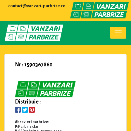
contact@vanzari-parbrize.ro
Nr : 1590367860
Distribuie :
Abrevieri parbrize:
P:Parbriz clar