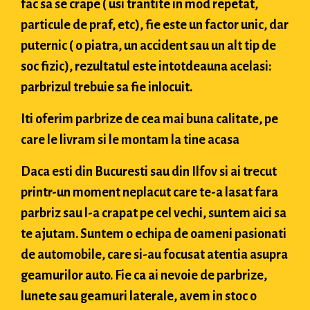
fac sa se crape ( usi trantite in mod repetat,
particule de praf, etc), fie este un factor unic, dar
puternic ( o piatra, un accident sau un alt tip de
soc fizic), rezultatul este intotdeauna acelasi:
parbrizul trebuie sa fie inlocuit.
Iti oferim parbrize de cea mai buna calitate, pe
care le livram si le montam la tine acasa
Daca esti din Bucuresti sau din Ilfov si ai trecut
printr-un moment neplacut care te-a lasat fara
parbriz sau l-a crapat pe cel vechi, suntem aici sa
te ajutam. Suntem o echipa de oameni pasionati
de automobile, care si-au focusat atentia asupra
geamurilor auto. Fie ca ai nevoie de parbrize,
lunete sau geamuri laterale, avem in stoc o