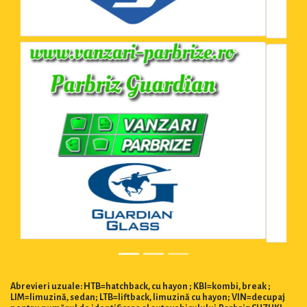
Abrevieri uzuale: HTB=hatchback, cu hayon ; KBI=kombi, break ;
LIM=limuzină, sedan; LTB=liftback, limuzină cu hayon; VIN=decupaj