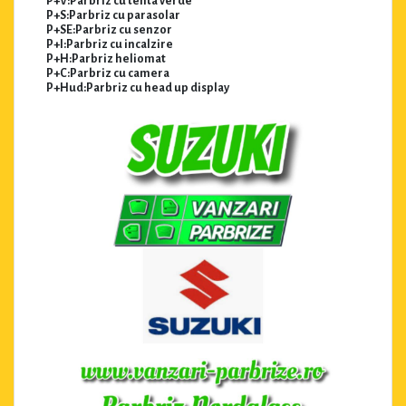
P+V:Parbriz cu tenta verde
P+S:Parbriz cu parasolar
P+SE:Parbriz cu senzor
P+I:Parbriz cu incalzire
P+H:Parbriz heliomat
P+C:Parbriz cu camera
P+Hud:Parbriz cu head up display