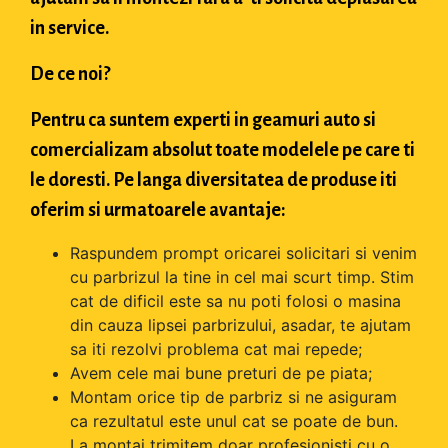
in service.
De ce noi?
Pentru ca suntem experti in geamuri auto si
comercializam absolut toate modelele pe care ti
le doresti. Pe langa diversitatea de produse iti
oferim si urmatoarele avantaje:
Raspundem prompt oricarei solicitari si venim
cu parbrizul la tine in cel mai scurt timp. Stim
cat de dificil este sa nu poti folosi o masina
din cauza lipsei parbrizului, asadar, te ajutam
sa iti rezolvi problema cat mai repede;
Avem cele mai bune preturi de pe piata;
Montam orice tip de parbriz si ne asiguram
ca rezultatul este unul cat se poate de bun.
La montaj trimitem doar profesionisti cu o