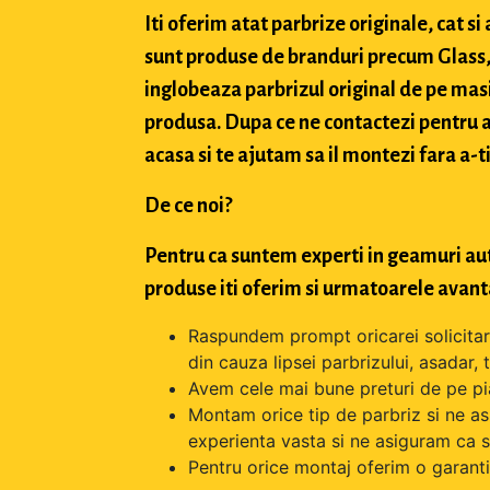
Iti oferim atat parbrize originale, cat 
sunt produse de branduri precum Glass, 
inglobeaza parbrizul original de pe masi
produsa. Dupa ce ne contactezi pentru a 
acasa si te ajutam sa il montezi fara a-ti
De ce noi?
Pentru ca suntem experti in geamuri aut
produse iti oferim si urmatoarele avant
Raspundem prompt oricarei solicitari 
din cauza lipsei parbrizului, asadar,
Avem cele mai bune preturi de pe pi
Montam orice tip de parbriz si ne as
experienta vasta si ne asiguram ca s
Pentru orice montaj oferim o garantie