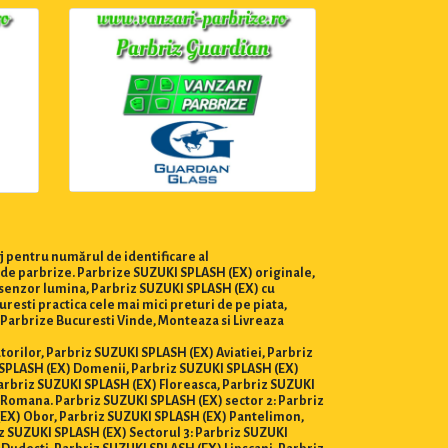
j pentru numărul de identificare al
a de parbrize. Parbrize SUZUKI SPLASH (EX) originale,
u senzor lumina, Parbriz SUZUKI SPLASH (EX) cu
esti practica cele mai mici preturi de pe piata,
ri Parbrize Bucuresti Vinde, Monteaza si Livreaza
atorilor, Parbriz SUZUKI SPLASH (EX) Aviatiei, Parbriz
 SPLASH (EX) Domenii, Parbriz SUZUKI SPLASH (EX)
Parbriz SUZUKI SPLASH (EX) Floreasca, Parbriz SUZUKI
 Romana. Parbriz SUZUKI SPLASH (EX) sector 2: Parbriz
(EX) Obor, Parbriz SUZUKI SPLASH (EX) Pantelimon,
z SUZUKI SPLASH (EX) Sectorul 3: Parbriz SUZUKI