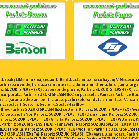
 break ; LIM=limuzină, sedan; LTB=liftback, limuzină cu hayon; VIN=decupa
rbrize.ro vinde, livreaza si monteaza la domiciliul clientului o gama larg
briz SUZUKI SPLASH (EX) cu senzor de ploaie, Parbriz SUZUKI SPLASH (EX) c
ncorporata, Parbriz SUZUKI SPLASH (EX) cu parasolar. Vanzari Parbrize Bucur
um si o garantie de 2 ani pentru toate parbrizele vandute si montate. Vanza
 Sector 3, Sector 4, Sector 5, Sector 6 si Ilfov.
i Ilfov. Parbriz SUZUKI SPLASH (EX) sector 1: Parbriz SUZUKI SPLASH (EX) Avi
X) Bucurestii Noi, Parbriz SUZUKI SPLASH (EX) Damaroaia, Parbriz SUZUKI
arbriz SUZUKI SPLASH (EX) Grivita, Parbriz SUZUKI SPLASH (EX) Victoriei, 
, Parbriz SUZUKI SPLASH (EX) Primaverii, Parbriz SUZUKI SPLASH (EX) Piata
EX) Iancului, Parbriz SUZUKI SPLASH (EX) Mosilor, Parbriz SUZUKI SPLASH 
UZUKI SPLASH (EX) Tei, Parbriz SUZUKI SPLASH (EX) Vatra Luminoasa. Parbri