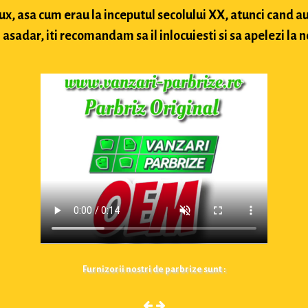
lux, asa cum erau la inceputul secolului XX, atunci cand
sadar, iti recomandam sa il inlocuiesti si sa apelezi la n
Furnizorii nostri de parbrize sunt :