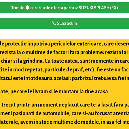
Trimite
cererea de oferta parbriz SUZUKI SPLASH (EX)
Suna acum
de protectie impotriva pericolelor exterioare, care deser
 rezista la o multime de factori fara probleme: rezista la
i chiar si la grindina. Cu toate astea, sunt momente in car
tite in mod repetat, particule de praf, etc), fie este un fac
ultatul este intotdeauna acelasi: parbrizul trebuie sa fie in
ate, pe care le livram si le montam la tine acasa
ai trecut printr-un moment neplacut care te-a lasat fara p
meni pasionati de automobile, care si-au focusat atentia
aterale, avem in stoc o multime de modele, in asa fel inc