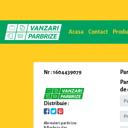
Acasa
Contact
Prod
Pa
Nr : 1604439079
Par
de 
Distribuie :
Abrevieri parbrize:
P:Parbriz clar