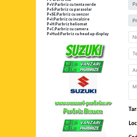
P+V:Parbriz cu tenta verde
P+S:Parbriz cu parasolar
P+SE:Parbriz cu senzor
P+I:Parbriz cu incalzire
P+H:Parbriz heliomat
P+C:Parbriz cu camera
P+Hud:Parbriz cu head up display
Tar
Loc