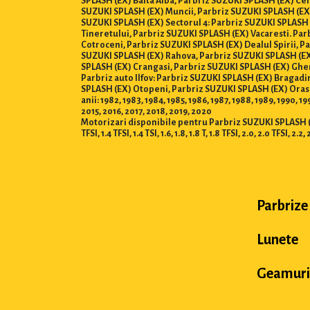
SPLASH (EX) Balta Alba, Parbriz SUZUKI SPLASH (EX) Cen
SUZUKI SPLASH (EX) Muncii, Parbriz SUZUKI SPLASH (EX)
SUZUKI SPLASH (EX) Sectorul 4: Parbriz SUZUKI SPLASH 
Tineretului, Parbriz SUZUKI SPLASH (EX) Vacaresti. Pa
Cotroceni, Parbriz SUZUKI SPLASH (EX) Dealul Spirii, P
SUZUKI SPLASH (EX) Rahova, Parbriz SUZUKI SPLASH (EX)
SPLASH (EX) Crangasi, Parbriz SUZUKI SPLASH (EX) Ghen
Parbriz auto Ilfov: Parbriz SUZUKI SPLASH (EX) Bragad
SPLASH (EX) Otopeni, Parbriz SUZUKI SPLASH (EX) Oras
anii: 1982, 1983, 1984, 1985, 1986, 1987, 1988, 1989, 1990, 1
2015, 2016, 2017, 2018, 2019, 2020
Motorizari disponibile pentru Parbriz SUZUKI SPLASH (EX) : 0.8, 
TFSI, 1.4 TFSI, 1.4 TSI, 1.6, 1.8, 1.8 T, 1.8 TFSI, 2.0, 2.0 TFSI, 2.2, 
Parbrize
Lunete
Geamuri