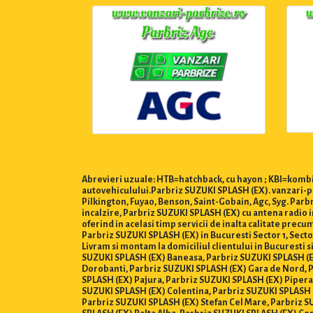
Abrevieri uzuale: HTB=hatchback, cu hayon ; KBI=kombi,
autovehiculului.Parbriz SUZUKI SPLASH (EX). vanzari-pa
Pilkington, Fuyao, Benson, Saint-Gobain, Agc, Syg. Par
incalzire, Parbriz SUZUKI SPLASH (EX) cu antena radio i
oferind in acelasi timp servicii de inalta calitate prec
Parbriz SUZUKI SPLASH (EX) in Bucuresti Sector 1, Sector 2,
Livram si montam la domiciliul clientului in Bucuresti s
SUZUKI SPLASH (EX) Baneasa, Parbriz SUZUKI SPLASH (E
Dorobanti, Parbriz SUZUKI SPLASH (EX) Gara de Nord, P
SPLASH (EX) Pajura, Parbriz SUZUKI SPLASH (EX) Pipera
SUZUKI SPLASH (EX) Colentina, Parbriz SUZUKI SPLASH (
Parbriz SUZUKI SPLASH (EX) Stefan Cel Mare, Parbriz S