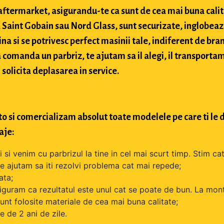
si aftermarket, asigurandu-te ca sunt de cea mai buna cali
Saint Gobain sau Nord Glass, sunt securizate, inglobeaz
na si se potrivesc perfect masinii tale, indiferent de bran
comanda un parbriz, te ajutam sa il alegi, il transportam
 solicita deplasarea in service.
o si comercializam absolut toate modelele pe care ti le d
aje:
si venim cu parbrizul la tine in cel mai scurt timp. Stim cat
 te ajutam sa iti rezolvi problema cat mai repede;
ata;
iguram ca rezultatul este unul cat se poate de bun. La mont
unt folosite materiale de cea mai buna calitate;
 de 2 ani de zile.