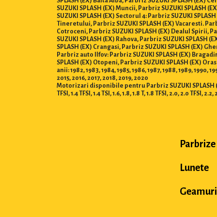
SPLASH (EX) Balta Alba, Parbriz SUZUKI SPLASH (EX) Cen
SUZUKI SPLASH (EX) Muncii, Parbriz SUZUKI SPLASH (EX)
SUZUKI SPLASH (EX) Sectorul 4: Parbriz SUZUKI SPLASH 
Tineretului, Parbriz SUZUKI SPLASH (EX) Vacaresti. Pa
Cotroceni, Parbriz SUZUKI SPLASH (EX) Dealul Spirii, P
SUZUKI SPLASH (EX) Rahova, Parbriz SUZUKI SPLASH (EX)
SPLASH (EX) Crangasi, Parbriz SUZUKI SPLASH (EX) Ghen
Parbriz auto Ilfov: Parbriz SUZUKI SPLASH (EX) Bragad
SPLASH (EX) Otopeni, Parbriz SUZUKI SPLASH (EX) Oras
anii: 1982, 1983, 1984, 1985, 1986, 1987, 1988, 1989, 1990, 1
2015, 2016, 2017, 2018, 2019, 2020
Motorizari disponibile pentru Parbriz SUZUKI SPLASH (EX) : 0.8, 
TFSI, 1.4 TFSI, 1.4 TSI, 1.6, 1.8, 1.8 T, 1.8 TFSI, 2.0, 2.0 TFSI, 2.2, 
Parbrize
Lunete
Geamuri