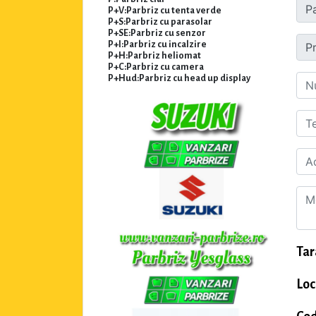
P+V:Parbriz cu tenta verde
P+S:Parbriz cu parasolar
P+SE:Parbriz cu senzor
P+I:Parbriz cu incalzire
P+H:Parbriz heliomat
P+C:Parbriz cu camera
P+Hud:Parbriz cu head up display
Tar
Loc