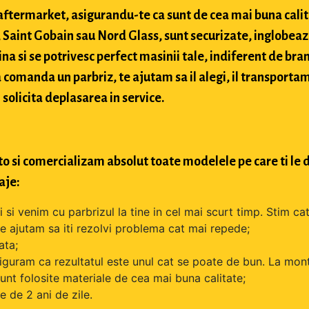
si aftermarket, asigurandu-te ca sunt de cea mai buna cali
Saint Gobain sau Nord Glass, sunt securizate, inglobeaz
na si se potrivesc perfect masinii tale, indiferent de bran
comanda un parbriz, te ajutam sa il alegi, il transportam
 solicita deplasarea in service.
o si comercializam absolut toate modelele pe care ti le d
aje:
si venim cu parbrizul la tine in cel mai scurt timp. Stim cat
 te ajutam sa iti rezolvi problema cat mai repede;
ata;
iguram ca rezultatul este unul cat se poate de bun. La mont
unt folosite materiale de cea mai buna calitate;
 de 2 ani de zile.