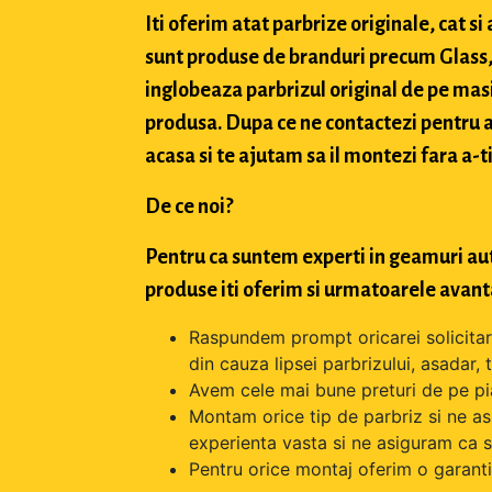
Iti oferim atat parbrize originale, cat 
sunt produse de branduri precum Glass, 
inglobeaza parbrizul original de pe masi
produsa. Dupa ce ne contactezi pentru a 
acasa si te ajutam sa il montezi fara a-ti
De ce noi?
Pentru ca suntem experti in geamuri aut
produse iti oferim si urmatoarele avant
Raspundem prompt oricarei solicitari 
din cauza lipsei parbrizului, asadar,
Avem cele mai bune preturi de pe pi
Montam orice tip de parbriz si ne as
experienta vasta si ne asiguram ca s
Pentru orice montaj oferim o garantie