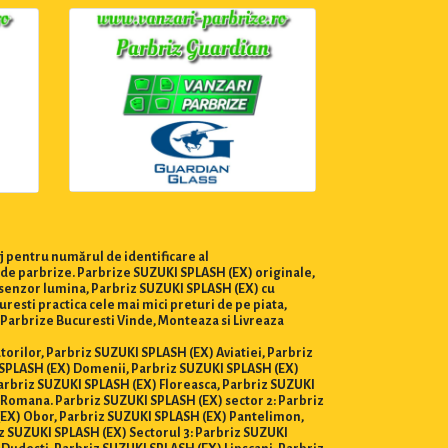
j pentru numărul de identificare al
a de parbrize. Parbrize SUZUKI SPLASH (EX) originale,
u senzor lumina, Parbriz SUZUKI SPLASH (EX) cu
esti practica cele mai mici preturi de pe piata,
ri Parbrize Bucuresti Vinde, Monteaza si Livreaza
atorilor, Parbriz SUZUKI SPLASH (EX) Aviatiei, Parbriz
 SPLASH (EX) Domenii, Parbriz SUZUKI SPLASH (EX)
Parbriz SUZUKI SPLASH (EX) Floreasca, Parbriz SUZUKI
 Romana. Parbriz SUZUKI SPLASH (EX) sector 2: Parbriz
(EX) Obor, Parbriz SUZUKI SPLASH (EX) Pantelimon,
z SUZUKI SPLASH (EX) Sectorul 3: Parbriz SUZUKI