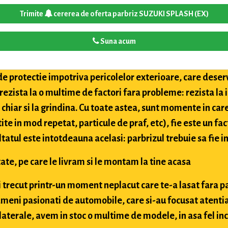
Trimite
cererea de oferta parbriz SUZUKI SPLASH (EX)
Suna acum
de protectie impotriva pericolelor exterioare, care deser
 rezista la o multime de factori fara probleme: rezista la
i chiar si la grindina. Cu toate astea, sunt momente in car
tite in mod repetat, particule de praf, etc), fie este un fac
ultatul este intotdeauna acelasi: parbrizul trebuie sa fie in
ate, pe care le livram si le montam la tine acasa
ai trecut printr-un moment neplacut care te-a lasat fara p
meni pasionati de automobile, care si-au focusat atentia
aterale, avem in stoc o multime de modele, in asa fel inc