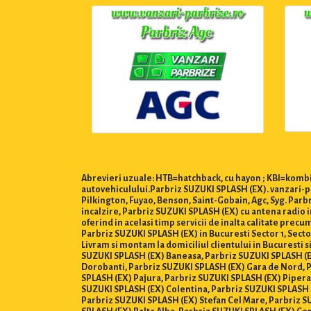
Abrevieri uzuale: HTB=hatchback, cu hayon ; KBI=kombi,
autovehiculului.Parbriz SUZUKI SPLASH (EX). vanzari-pa
Pilkington, Fuyao, Benson, Saint-Gobain, Agc, Syg. Par
incalzire, Parbriz SUZUKI SPLASH (EX) cu antena radio i
oferind in acelasi timp servicii de inalta calitate prec
Parbriz SUZUKI SPLASH (EX) in Bucuresti Sector 1, Sector 2,
Livram si montam la domiciliul clientului in Bucuresti s
SUZUKI SPLASH (EX) Baneasa, Parbriz SUZUKI SPLASH (E
Dorobanti, Parbriz SUZUKI SPLASH (EX) Gara de Nord, P
SPLASH (EX) Pajura, Parbriz SUZUKI SPLASH (EX) Pipera
SUZUKI SPLASH (EX) Colentina, Parbriz SUZUKI SPLASH (
Parbriz SUZUKI SPLASH (EX) Stefan Cel Mare, Parbriz S