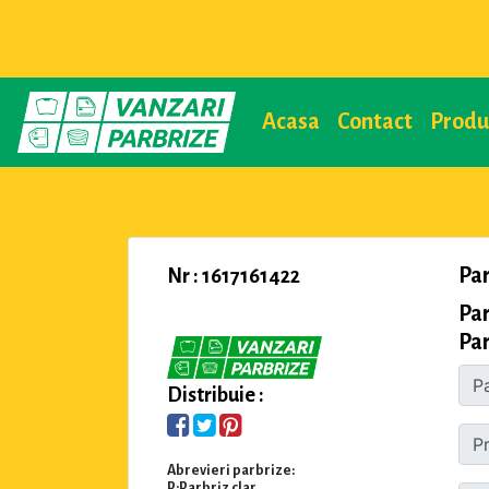
Acasa
Contact
Prod
Pa
Nr : 1617161422
Par
Par
Distribuie :
Abrevieri parbrize:
P:Parbriz clar