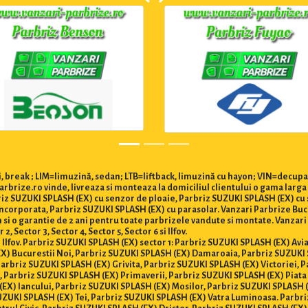
 break ; LIM=limuzină, sedan; LTB=liftback, limuzină cu hayon; VIN=decupa
rbrize.ro vinde, livreaza si monteaza la domiciliul clientului o gama larg
briz SUZUKI SPLASH (EX) cu senzor de ploaie, Parbriz SUZUKI SPLASH (EX) c
ncorporata, Parbriz SUZUKI SPLASH (EX) cu parasolar. Vanzari Parbrize Bucur
um si o garantie de 2 ani pentru toate parbrizele vandute si montate. Vanza
 Sector 3, Sector 4, Sector 5, Sector 6 si Ilfov.
i Ilfov. Parbriz SUZUKI SPLASH (EX) sector 1: Parbriz SUZUKI SPLASH (EX) Avi
X) Bucurestii Noi, Parbriz SUZUKI SPLASH (EX) Damaroaia, Parbriz SUZUKI
arbriz SUZUKI SPLASH (EX) Grivita, Parbriz SUZUKI SPLASH (EX) Victoriei, 
, Parbriz SUZUKI SPLASH (EX) Primaverii, Parbriz SUZUKI SPLASH (EX) Piata
EX) Iancului, Parbriz SUZUKI SPLASH (EX) Mosilor, Parbriz SUZUKI SPLASH 
UZUKI SPLASH (EX) Tei, Parbriz SUZUKI SPLASH (EX) Vatra Luminoasa. Parbri