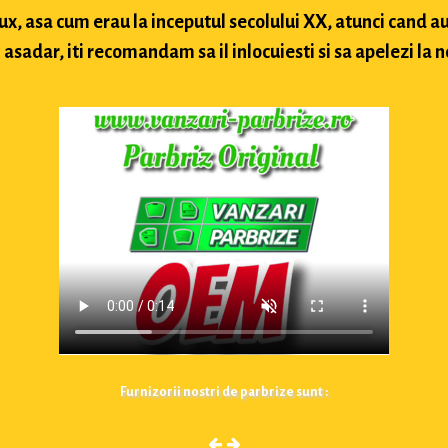
lux, asa cum erau la inceputul secolului XX, atunci cand
sadar, iti recomandam sa il inlocuiesti si sa apelezi la n
Furnizorii nostri de parbrize sunt :