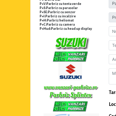
P+V:Parbriz cu tenta verde
P+S:Parbriz cu parasolar
P+SE:Parbriz cu senzor
P+I:Parbriz cu incalzire
P+H:Parbriz heliomat
P+C:Parbriz cu camera
P+Hud:Parbriz cu head up display
Tar
Loc