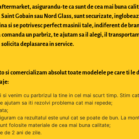
si aftermarket, asigurandu-te ca sunt de cea mai buna cali
Saint Gobain sau Nord Glass, sunt securizate, inglobeaz
na si se potrivesc perfect masinii tale, indiferent de bran
comanda un parbriz, te ajutam sa il alegi, il transportam
 solicita deplasarea in service.
o si comercializam absolut toate modelele pe care ti le d
aje:
si venim cu parbrizul la tine in cel mai scurt timp. Stim cat
 te ajutam sa iti rezolvi problema cat mai repede;
ata;
iguram ca rezultatul este unul cat se poate de bun. La mont
unt folosite materiale de cea mai buna calitate;
 de 2 ani de zile.