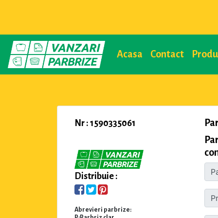
Acasa
Contact
Prod
Pa
Nr : 1590335061
Par
com
Distribuie :
Abrevieri parbrize:
P:Parbriz clar