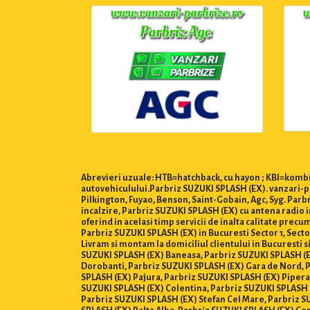
Abrevieri uzuale: HTB=hatchback, cu hayon ; KBI=kombi,
autovehiculului.Parbriz SUZUKI SPLASH (EX). vanzari-pa
Pilkington, Fuyao, Benson, Saint-Gobain, Agc, Syg. Par
incalzire, Parbriz SUZUKI SPLASH (EX) cu antena radio i
oferind in acelasi timp servicii de inalta calitate prec
Parbriz SUZUKI SPLASH (EX) in Bucuresti Sector 1, Sector 2,
Livram si montam la domiciliul clientului in Bucuresti s
SUZUKI SPLASH (EX) Baneasa, Parbriz SUZUKI SPLASH (E
Dorobanti, Parbriz SUZUKI SPLASH (EX) Gara de Nord, P
SPLASH (EX) Pajura, Parbriz SUZUKI SPLASH (EX) Pipera
SUZUKI SPLASH (EX) Colentina, Parbriz SUZUKI SPLASH (
Parbriz SUZUKI SPLASH (EX) Stefan Cel Mare, Parbriz S