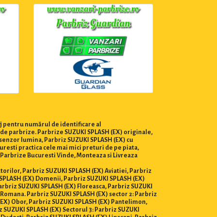
j pentru numărul de identificare al
a de parbrize. Parbrize SUZUKI SPLASH (EX) originale,
u senzor lumina, Parbriz SUZUKI SPLASH (EX) cu
esti practica cele mai mici preturi de pe piata,
ri Parbrize Bucuresti Vinde, Monteaza si Livreaza
atorilor, Parbriz SUZUKI SPLASH (EX) Aviatiei, Parbriz
 SPLASH (EX) Domenii, Parbriz SUZUKI SPLASH (EX)
Parbriz SUZUKI SPLASH (EX) Floreasca, Parbriz SUZUKI
 Romana. Parbriz SUZUKI SPLASH (EX) sector 2: Parbriz
(EX) Obor, Parbriz SUZUKI SPLASH (EX) Pantelimon,
z SUZUKI SPLASH (EX) Sectorul 3: Parbriz SUZUKI