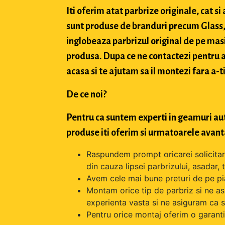
Iti oferim atat parbrize originale, cat 
sunt produse de branduri precum Glass, 
inglobeaza parbrizul original de pe masi
produsa. Dupa ce ne contactezi pentru a 
acasa si te ajutam sa il montezi fara a-ti
De ce noi?
Pentru ca suntem experti in geamuri aut
produse iti oferim si urmatoarele avant
Raspundem prompt oricarei solicitari 
din cauza lipsei parbrizului, asadar,
Avem cele mai bune preturi de pe pi
Montam orice tip de parbriz si ne as
experienta vasta si ne asiguram ca s
Pentru orice montaj oferim o garantie