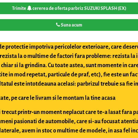
Trimite
cererea de oferta parbriz SUZUKI SPLASH (EX)
Suna acum
de protectie impotriva pericolelor exterioare, care deser
 rezista la o multime de factori fara probleme: rezista la
i chiar si la grindina. Cu toate astea, sunt momente in car
tite in mod repetat, particule de praf, etc), fie este un fac
ultatul este intotdeauna acelasi: parbrizul trebuie sa fie in
ate, pe care le livram si le montam la tine acasa
ai trecut printr-un moment neplacut care te-a lasat fara p
meni pasionati de automobile, care si-au focusat atentia
aterale, avem in stoc o multime de modele, in asa fel inc