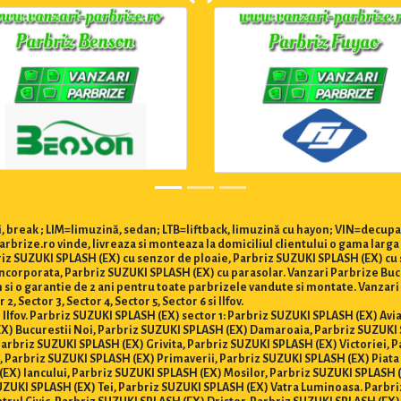
 break ; LIM=limuzină, sedan; LTB=liftback, limuzină cu hayon; VIN=decupa
rbrize.ro vinde, livreaza si monteaza la domiciliul clientului o gama larg
briz SUZUKI SPLASH (EX) cu senzor de ploaie, Parbriz SUZUKI SPLASH (EX) c
ncorporata, Parbriz SUZUKI SPLASH (EX) cu parasolar. Vanzari Parbrize Bucur
um si o garantie de 2 ani pentru toate parbrizele vandute si montate. Vanza
 Sector 3, Sector 4, Sector 5, Sector 6 si Ilfov.
i Ilfov. Parbriz SUZUKI SPLASH (EX) sector 1: Parbriz SUZUKI SPLASH (EX) Avi
X) Bucurestii Noi, Parbriz SUZUKI SPLASH (EX) Damaroaia, Parbriz SUZUKI
arbriz SUZUKI SPLASH (EX) Grivita, Parbriz SUZUKI SPLASH (EX) Victoriei, 
, Parbriz SUZUKI SPLASH (EX) Primaverii, Parbriz SUZUKI SPLASH (EX) Piata
EX) Iancului, Parbriz SUZUKI SPLASH (EX) Mosilor, Parbriz SUZUKI SPLASH 
UZUKI SPLASH (EX) Tei, Parbriz SUZUKI SPLASH (EX) Vatra Luminoasa. Parbri