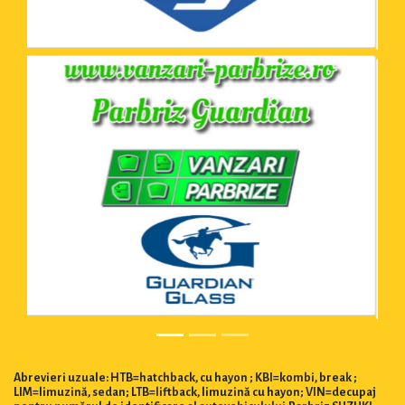
Abrevieri uzuale: HTB=hatchback, cu hayon ; KBI=kombi, break ;
LIM=limuzină, sedan; LTB=liftback, limuzină cu hayon; VIN=decupaj