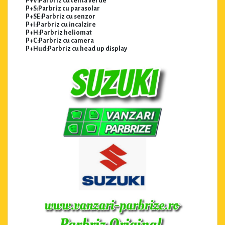
P+V:Parbriz cu tenta verde
P+S:Parbriz cu parasolar
P+SE:Parbriz cu senzor
P+I:Parbriz cu incalzire
P+H:Parbriz heliomat
P+C:Parbriz cu camera
P+Hud:Parbriz cu head up display