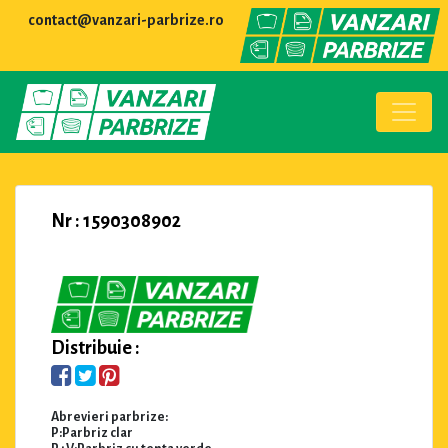
contact@vanzari-parbrize.ro
Nr : 1590308902
Distribuie :
Abrevieri parbrize:
P:Parbriz clar