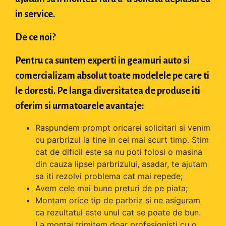
in service.
De ce noi?
Pentru ca suntem experti in geamuri auto si
comercializam absolut toate modelele pe care ti
le doresti. Pe langa diversitatea de produse iti
oferim si urmatoarele avantaje:
Raspundem prompt oricarei solicitari si venim
cu parbrizul la tine in cel mai scurt timp. Stim
cat de dificil este sa nu poti folosi o masina
din cauza lipsei parbrizului, asadar, te ajutam
sa iti rezolvi problema cat mai repede;
Avem cele mai bune preturi de pe piata;
Montam orice tip de parbriz si ne asiguram
ca rezultatul este unul cat se poate de bun.
La montaj trimitem doar profesionisti cu o