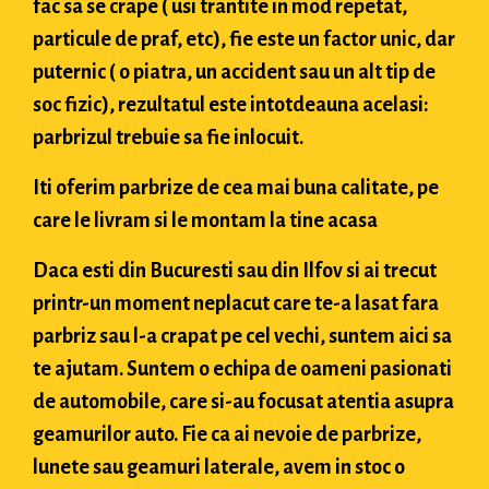
fac sa se crape ( usi trantite in mod repetat,
particule de praf, etc), fie este un factor unic, dar
puternic ( o piatra, un accident sau un alt tip de
soc fizic), rezultatul este intotdeauna acelasi:
parbrizul trebuie sa fie inlocuit.
Iti oferim parbrize de cea mai buna calitate, pe
care le livram si le montam la tine acasa
Daca esti din Bucuresti sau din Ilfov si ai trecut
printr-un moment neplacut care te-a lasat fara
parbriz sau l-a crapat pe cel vechi, suntem aici sa
te ajutam. Suntem o echipa de oameni pasionati
de automobile, care si-au focusat atentia asupra
geamurilor auto. Fie ca ai nevoie de parbrize,
lunete sau geamuri laterale, avem in stoc o