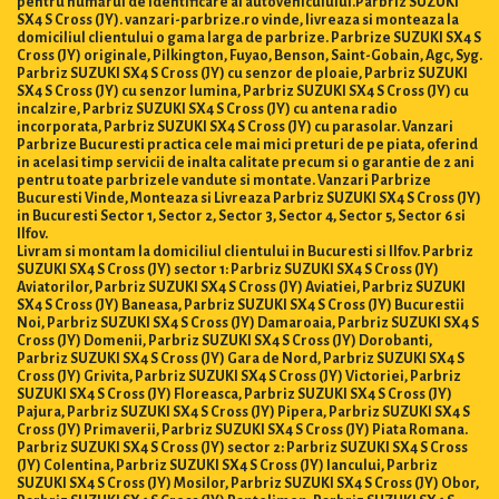
pentru numărul de identificare al autovehiculului.Parbriz SUZUKI
SX4 S Cross (JY). vanzari-parbrize.ro vinde, livreaza si monteaza la
domiciliul clientului o gama larga de parbrize. Parbrize SUZUKI SX4 S
Cross (JY) originale, Pilkington, Fuyao, Benson, Saint-Gobain, Agc, Syg.
Parbriz SUZUKI SX4 S Cross (JY) cu senzor de ploaie, Parbriz SUZUKI
SX4 S Cross (JY) cu senzor lumina, Parbriz SUZUKI SX4 S Cross (JY) cu
incalzire, Parbriz SUZUKI SX4 S Cross (JY) cu antena radio
incorporata, Parbriz SUZUKI SX4 S Cross (JY) cu parasolar. Vanzari
Parbrize Bucuresti practica cele mai mici preturi de pe piata, oferind
in acelasi timp servicii de inalta calitate precum si o garantie de 2 ani
pentru toate parbrizele vandute si montate. Vanzari Parbrize
Bucuresti Vinde, Monteaza si Livreaza Parbriz SUZUKI SX4 S Cross (JY)
in Bucuresti Sector 1, Sector 2, Sector 3, Sector 4, Sector 5, Sector 6 si
Ilfov.
Livram si montam la domiciliul clientului in Bucuresti si Ilfov. Parbriz
SUZUKI SX4 S Cross (JY) sector 1: Parbriz SUZUKI SX4 S Cross (JY)
Aviatorilor, Parbriz SUZUKI SX4 S Cross (JY) Aviatiei, Parbriz SUZUKI
SX4 S Cross (JY) Baneasa, Parbriz SUZUKI SX4 S Cross (JY) Bucurestii
Noi, Parbriz SUZUKI SX4 S Cross (JY) Damaroaia, Parbriz SUZUKI SX4 S
Cross (JY) Domenii, Parbriz SUZUKI SX4 S Cross (JY) Dorobanti,
Parbriz SUZUKI SX4 S Cross (JY) Gara de Nord, Parbriz SUZUKI SX4 S
Cross (JY) Grivita, Parbriz SUZUKI SX4 S Cross (JY) Victoriei, Parbriz
SUZUKI SX4 S Cross (JY) Floreasca, Parbriz SUZUKI SX4 S Cross (JY)
Pajura, Parbriz SUZUKI SX4 S Cross (JY) Pipera, Parbriz SUZUKI SX4 S
Cross (JY) Primaverii, Parbriz SUZUKI SX4 S Cross (JY) Piata Romana.
Parbriz SUZUKI SX4 S Cross (JY) sector 2: Parbriz SUZUKI SX4 S Cross
(JY) Colentina, Parbriz SUZUKI SX4 S Cross (JY) Iancului, Parbriz
SUZUKI SX4 S Cross (JY) Mosilor, Parbriz SUZUKI SX4 S Cross (JY) Obor,