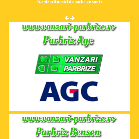
Furnizorii nostri de parbrize sunt :