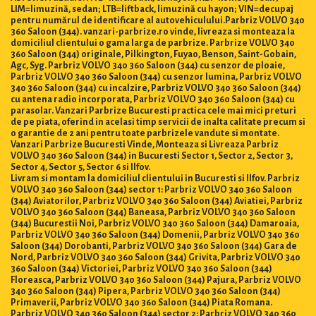
LIM=limuzină, sedan; LTB=liftback, limuzină cu hayon; VIN=decupaj
pentru numărul de identificare al autovehiculului.Parbriz VOLVO 340
360 Saloon (344). vanzari-parbrize.ro vinde, livreaza si monteaza la
domiciliul clientului o gama larga de parbrize. Parbrize VOLVO 340
360 Saloon (344) originale, Pilkington, Fuyao, Benson, Saint-Gobain,
Agc, Syg. Parbriz VOLVO 340 360 Saloon (344) cu senzor de ploaie,
Parbriz VOLVO 340 360 Saloon (344) cu senzor lumina, Parbriz VOLVO
340 360 Saloon (344) cu incalzire, Parbriz VOLVO 340 360 Saloon (344)
cu antena radio incorporata, Parbriz VOLVO 340 360 Saloon (344) cu
parasolar. Vanzari Parbrize Bucuresti practica cele mai mici preturi
de pe piata, oferind in acelasi timp servicii de inalta calitate precum si
o garantie de 2 ani pentru toate parbrizele vandute si montate.
Vanzari Parbrize Bucuresti Vinde, Monteaza si Livreaza Parbriz
VOLVO 340 360 Saloon (344) in Bucuresti Sector 1, Sector 2, Sector 3,
Sector 4, Sector 5, Sector 6 si Ilfov.
Livram si montam la domiciliul clientului in Bucuresti si Ilfov. Parbriz
VOLVO 340 360 Saloon (344) sector 1: Parbriz VOLVO 340 360 Saloon
(344) Aviatorilor, Parbriz VOLVO 340 360 Saloon (344) Aviatiei, Parbriz
VOLVO 340 360 Saloon (344) Baneasa, Parbriz VOLVO 340 360 Saloon
(344) Bucurestii Noi, Parbriz VOLVO 340 360 Saloon (344) Damaroaia,
Parbriz VOLVO 340 360 Saloon (344) Domenii, Parbriz VOLVO 340 360
Saloon (344) Dorobanti, Parbriz VOLVO 340 360 Saloon (344) Gara de
Nord, Parbriz VOLVO 340 360 Saloon (344) Grivita, Parbriz VOLVO 340
360 Saloon (344) Victoriei, Parbriz VOLVO 340 360 Saloon (344)
Floreasca, Parbriz VOLVO 340 360 Saloon (344) Pajura, Parbriz VOLVO
340 360 Saloon (344) Pipera, Parbriz VOLVO 340 360 Saloon (344)
Primaverii, Parbriz VOLVO 340 360 Saloon (344) Piata Romana.
Parbriz VOLVO 340 360 Saloon (344) sector 2: Parbriz VOLVO 340 360