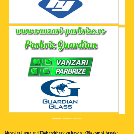
Abrevieri uzuale: HTB=hatchback, cu hayon ; KBI=kombi, break ;