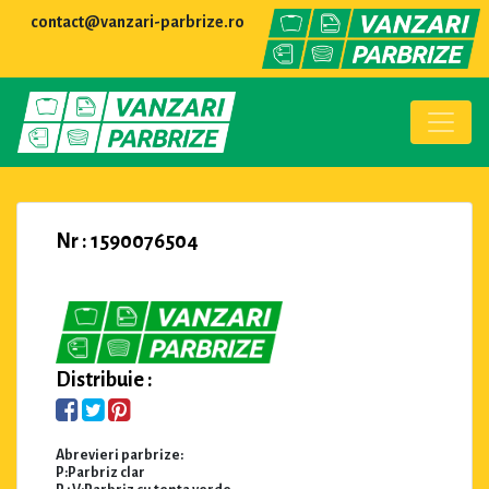
contact@vanzari-parbrize.ro
Nr : 1590076504
Distribuie :
Abrevieri parbrize:
P:Parbriz clar