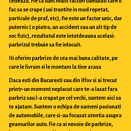
cedeaza. Fie ca sunt multi factori cumulati care il
fac sa se crape ( usi trantite in mod repetat,
particule de praf, etc), fie este un factor unic, dar
puternic ( o piatra, un accident sau un alt tip de
soc fizic), rezultatul este intotdeauna acelasi:
parbrizul trebuie sa fie inlocuit.
Iti oferim parbrize de cea mai buna calitate, pe
care le livram si le montam la tine acasa
Daca esti din Bucuresti sau din Ilfov si ai trecut
printr-un moment neplacut care te-a lasat fara
parbriz sau l-a crapat pe cel vechi, suntem aici sa
te ajutam. Suntem o echipa de oameni pasionati
de automobile, care si-au focusat atentia asupra
geamurilor auto. Fie ca ai nevoie de parbrize,