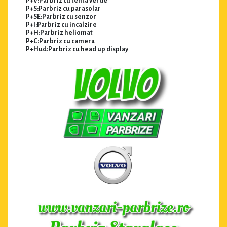
P+V:Parbriz cu tenta verde
P+S:Parbriz cu parasolar
P+SE:Parbriz cu senzor
P+I:Parbriz cu incalzire
P+H:Parbriz heliomat
P+C:Parbriz cu camera
P+Hud:Parbriz cu head up display