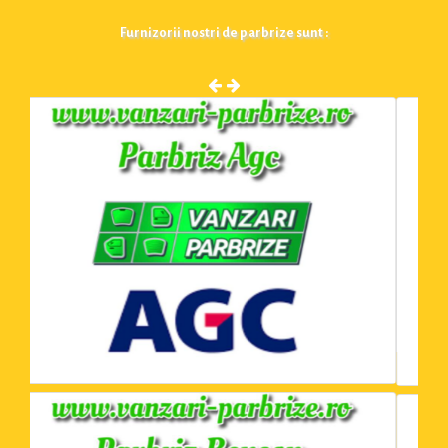
Furnizorii nostri de parbrize sunt :