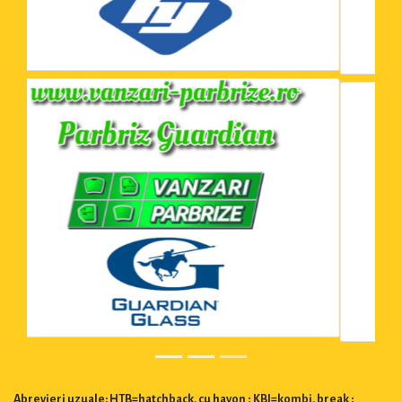
Abrevieri uzuale: HTB=hatchback, cu hayon ; KBI=kombi, break ;