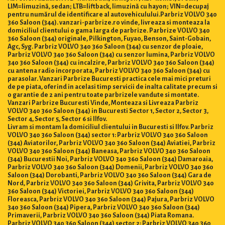
LIM=limuzină, sedan; LTB=liftback, limuzină cu hayon; VIN=decupaj
pentru numărul de identificare al autovehiculului.Parbriz VOLVO 340
360 Saloon (344). vanzari-parbrize.ro vinde, livreaza si monteaza la
domiciliul clientului o gama larga de parbrize. Parbrize VOLVO 340
360 Saloon (344) originale, Pilkington, Fuyao, Benson, Saint-Gobain,
Agc, Syg. Parbriz VOLVO 340 360 Saloon (344) cu senzor de ploaie,
Parbriz VOLVO 340 360 Saloon (344) cu senzor lumina, Parbriz VOLVO
340 360 Saloon (344) cu incalzire, Parbriz VOLVO 340 360 Saloon (344)
cu antena radio incorporata, Parbriz VOLVO 340 360 Saloon (344) cu
parasolar. Vanzari Parbrize Bucuresti practica cele mai mici preturi
de pe piata, oferind in acelasi timp servicii de inalta calitate precum si
o garantie de 2 ani pentru toate parbrizele vandute si montate.
Vanzari Parbrize Bucuresti Vinde, Monteaza si Livreaza Parbriz
VOLVO 340 360 Saloon (344) in Bucuresti Sector 1, Sector 2, Sector 3,
Sector 4, Sector 5, Sector 6 si Ilfov.
Livram si montam la domiciliul clientului in Bucuresti si Ilfov. Parbriz
VOLVO 340 360 Saloon (344) sector 1: Parbriz VOLVO 340 360 Saloon
(344) Aviatorilor, Parbriz VOLVO 340 360 Saloon (344) Aviatiei, Parbriz
VOLVO 340 360 Saloon (344) Baneasa, Parbriz VOLVO 340 360 Saloon
(344) Bucurestii Noi, Parbriz VOLVO 340 360 Saloon (344) Damaroaia,
Parbriz VOLVO 340 360 Saloon (344) Domenii, Parbriz VOLVO 340 360
Saloon (344) Dorobanti, Parbriz VOLVO 340 360 Saloon (344) Gara de
Nord, Parbriz VOLVO 340 360 Saloon (344) Grivita, Parbriz VOLVO 340
360 Saloon (344) Victoriei, Parbriz VOLVO 340 360 Saloon (344)
Floreasca, Parbriz VOLVO 340 360 Saloon (344) Pajura, Parbriz VOLVO
340 360 Saloon (344) Pipera, Parbriz VOLVO 340 360 Saloon (344)
Primaverii, Parbriz VOLVO 340 360 Saloon (344) Piata Romana.
Parbriz VOLVO 340 360 Saloon (344) sector 2: Parbriz VOLVO 340 360