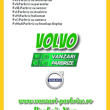
P+V:Parbriz cu tenta verde
P+S:Parbriz cu parasolar
P+SE:Parbriz cu senzor
P+I:Parbriz cu incalzire
P+H:Parbriz heliomat
P+C:Parbriz cu camera
P+Hud:Parbriz cu head up display