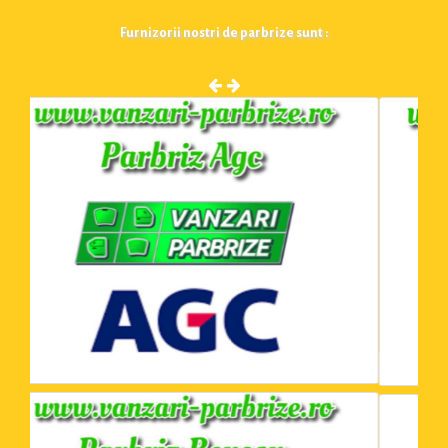
Furnizorii nostri de parbrize sunt :