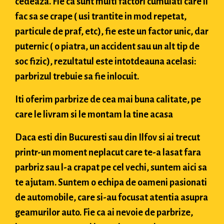
cedeaza. Fie ca sunt multi factori cumulati care il
fac sa se crape ( usi trantite in mod repetat,
particule de praf, etc), fie este un factor unic, dar
puternic ( o piatra, un accident sau un alt tip de
soc fizic), rezultatul este intotdeauna acelasi:
parbrizul trebuie sa fie inlocuit.
Iti oferim parbrize de cea mai buna calitate, pe
care le livram si le montam la tine acasa
Daca esti din Bucuresti sau din Ilfov si ai trecut
printr-un moment neplacut care te-a lasat fara
parbriz sau l-a crapat pe cel vechi, suntem aici sa
te ajutam. Suntem o echipa de oameni pasionati
de automobile, care si-au focusat atentia asupra
geamurilor auto. Fie ca ai nevoie de parbrize,