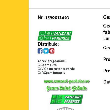
Ge
Nr : 1590012463
Ge
fab
Lu
Distribuie :
Gea
Pro
Abrevieri geamuri:
G:Geam auto
G+V:Geam cu tenta verde
Pre
G+F:Geam fumuriu
Dat