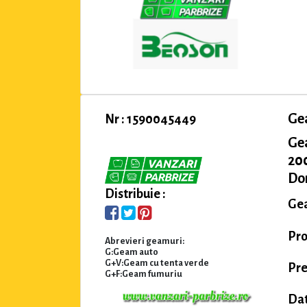
Ge
Nr : 1590045449
Ge
200
Dom
Distribuie :
Gea
Pro
Abrevieri geamuri:
G:Geam auto
G+V:Geam cu tenta verde
Pre
G+F:Geam fumuriu
Dat