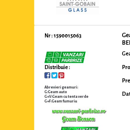
Ge
Nr : 1590015063
BE
Gea
Pr
Distribuie :
Pre
Abrevieri geamuri:
G:Geam auto
Dat
G+V:Geam cu tenta verde
G+F:Geam fumuriu