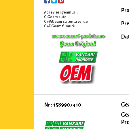
Pro
Abrevieri geamuri:
G:Geam auto
G+V:Geam cu tenta verde
Pre
G+F:Geam fumuriu
Dat
Ge
Nr : 1589907410
Ge
Pro