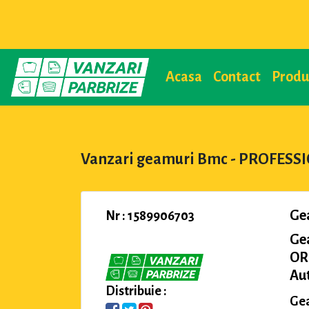
Acasa
Contact
Prod
Vanzari geamuri Bmc - PROFESS
Ge
Nr : 1589906703
Ge
OR
Au
Distribuie :
Gea