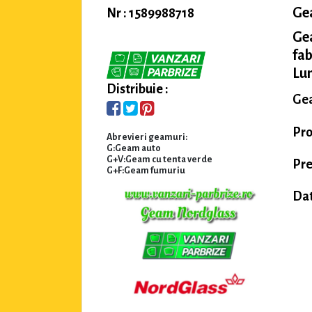
Ge
Nr : 1589988718
Ge
fab
Lu
Distribuie :
Gea
Pr
Abrevieri geamuri:
G:Geam auto
G+V:Geam cu tenta verde
Pre
G+F:Geam fumuriu
Dat