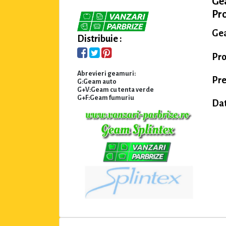
Ge
Pro
Gea
Distribuie :
Pro
Abrevieri geamuri:
Pre
G:Geam auto
G+V:Geam cu tenta verde
G+F:Geam fumuriu
Dat