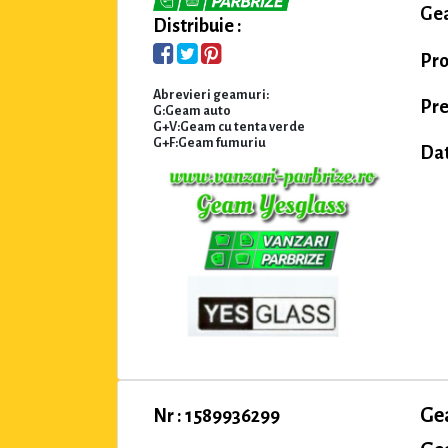
Gea
Distribuie :
Pro
Abrevieri geamuri:
Pre
G:Geam auto
G+V:Geam cu tenta verde
G+F:Geam fumuriu
Dat
Ge
Nr : 1589936299