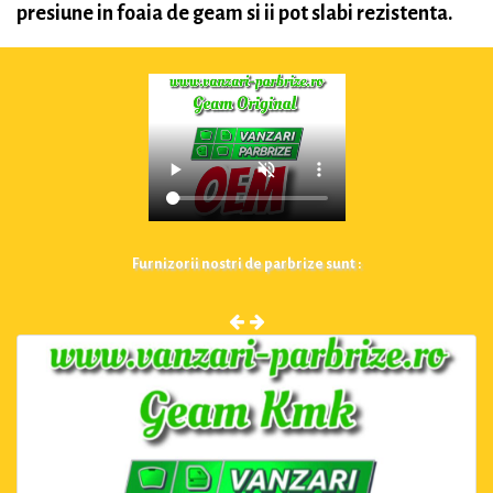
presiune in foaia de geam si ii pot slabi rezistenta.
Furnizorii nostri de parbrize sunt :