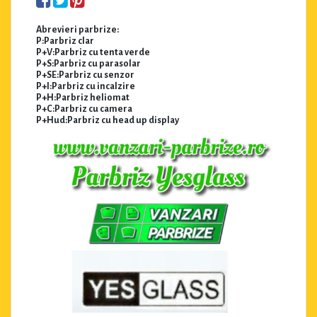
Abrevieri parbrize:
P:Parbriz clar
P+V:Parbriz cu tenta verde
P+S:Parbriz cu parasolar
P+SE:Parbriz cu senzor
P+I:Parbriz cu incalzire
P+H:Parbriz heliomat
P+C:Parbriz cu camera
P+Hud:Parbriz cu head up display