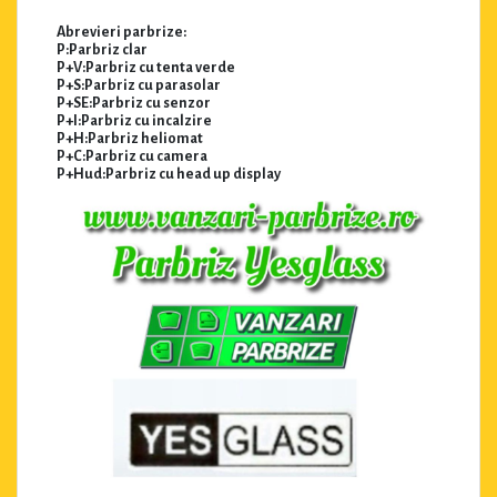
Abrevieri parbrize:
P:Parbriz clar
P+V:Parbriz cu tenta verde
P+S:Parbriz cu parasolar
P+SE:Parbriz cu senzor
P+I:Parbriz cu incalzire
P+H:Parbriz heliomat
P+C:Parbriz cu camera
P+Hud:Parbriz cu head up display