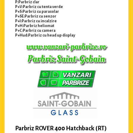
P:Parbriz clar
P+V:Parbriz cu tenta verde
P+S:Parbriz cu parasolar
P+SE:Parbriz cu senzor
P+I:Parbriz cu incalzire
P+H:Parbriz heliomat
P+C:Parbriz cu camera
P+Hud:Parbriz cu head up display
Parbriz ROVER 400 Hatchback (RT)