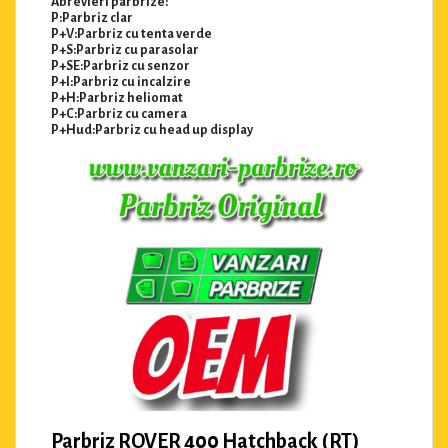
Abrevieri parbrize:
P:Parbriz clar
P+V:Parbriz cu tenta verde
P+S:Parbriz cu parasolar
P+SE:Parbriz cu senzor
P+I:Parbriz cu incalzire
P+H:Parbriz heliomat
P+C:Parbriz cu camera
P+Hud:Parbriz cu head up display
Parbriz ROVER 400 Hatchback (RT)