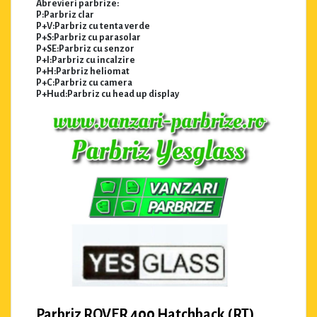
Abrevieri parbrize:
P:Parbriz clar
P+V:Parbriz cu tenta verde
P+S:Parbriz cu parasolar
P+SE:Parbriz cu senzor
P+I:Parbriz cu incalzire
P+H:Parbriz heliomat
P+C:Parbriz cu camera
P+Hud:Parbriz cu head up display
Parbriz ROVER 400 Hatchback (RT)