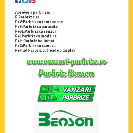
Abrevieri parbrize:
P:Parbriz clar
P+V:Parbriz cu tenta verde
P+S:Parbriz cu parasolar
P+SE:Parbriz cu senzor
P+I:Parbriz cu incalzire
P+H:Parbriz heliomat
P+C:Parbriz cu camera
P+Hud:Parbriz cu head up display