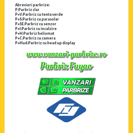
Abrevieri parbrize:
P:Parbriz clar
P+V:Parbriz cu tenta verde
P+S:Parbriz cu parasolar
P+SE:Parbriz cu senzor
P+I:Parbriz cu incalzire
P+H:Parbriz heliomat
P+C:Parbriz cu camera
P+Hud:Parbriz cu head up display