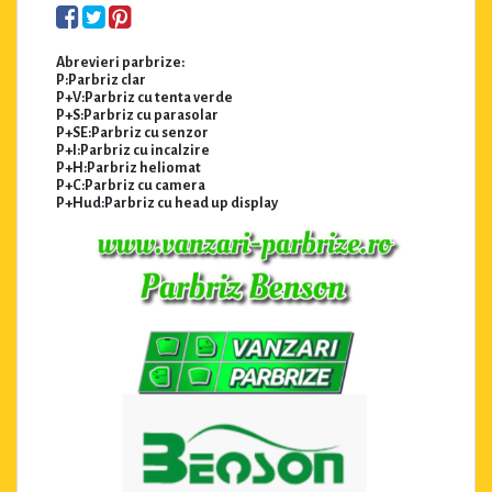
Abrevieri parbrize:
P:Parbriz clar
P+V:Parbriz cu tenta verde
P+S:Parbriz cu parasolar
P+SE:Parbriz cu senzor
P+I:Parbriz cu incalzire
P+H:Parbriz heliomat
P+C:Parbriz cu camera
P+Hud:Parbriz cu head up display