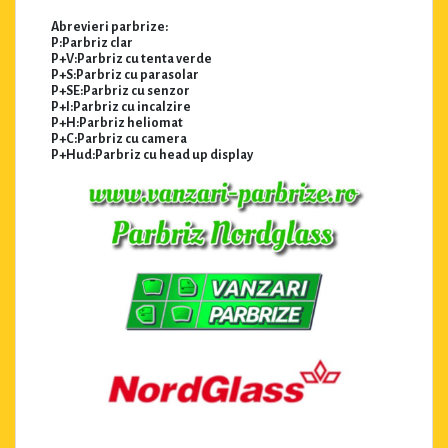
Abrevieri parbrize:
P:Parbriz clar
P+V:Parbriz cu tenta verde
P+S:Parbriz cu parasolar
P+SE:Parbriz cu senzor
P+I:Parbriz cu incalzire
P+H:Parbriz heliomat
P+C:Parbriz cu camera
P+Hud:Parbriz cu head up display