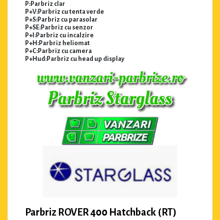
P:Parbriz clar
P+V:Parbriz cu tenta verde
P+S:Parbriz cu parasolar
P+SE:Parbriz cu senzor
P+I:Parbriz cu incalzire
P+H:Parbriz heliomat
P+C:Parbriz cu camera
P+Hud:Parbriz cu head up display
Parbriz ROVER 400 Hatchback (RT)