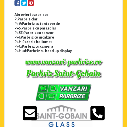
Abrevieri parbrize:
P:Parbriz clar
P+V:Parbriz cu tenta verde
P+S:Parbriz cu parasolar
P+SE:Parbriz cu senzor
P+I:Parbriz cu incalzire
P+H:Parbriz heliomat
P+C:Parbriz cu camera
P+Hud:Parbriz cu head up display